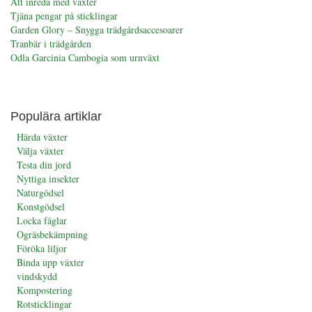
Att inreda med växter
Tjäna pengar på sticklingar
Garden Glory – Snygga trädgårdsaccesoarer
Tranbär i trädgården
Odla Garcinia Cambogia som urnväxt
Populära artiklar
Härda växter
Välja växter
Testa din jord
Nyttiga insekter
Naturgödsel
Konstgödsel
Locka fåglar
Ogräsbekämpning
Föröka liljor
Binda upp växter
vindskydd
Kompostering
Rotsticklingar