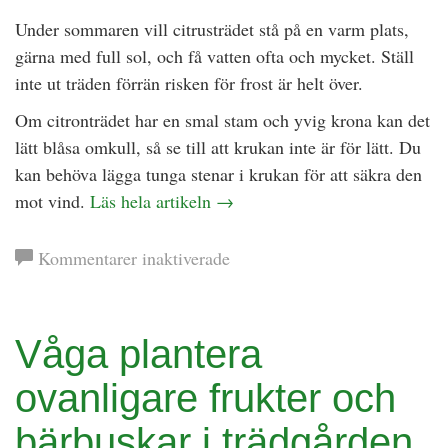
Under sommaren vill citrusträdet stå på en varm plats,
gärna med full sol, och få vatten ofta och mycket. Ställ
inte ut träden förrän risken för frost är helt över.
Om citronträdet har en smal stam och yvig krona kan det
lätt blåsa omkull, så se till att krukan inte är för lätt. Du
kan behöva lägga tunga stenar i krukan för att säkra den
mot vind.
Läs hela artikeln
→
för
Kommentarer inaktiverade
Citrus
i
kruka
Våga plantera
ovanligare frukter och
bärbuskar i trädgården