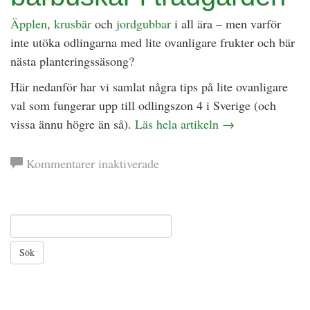
Äpplen
,
krusbär
och
jordgubbar
i all ära – men varför
inte utöka odlingarna med lite ovanligare frukter och bär
nästa planteringssäsong?
Här nedanför har vi samlat några tips på lite ovanligare
val som fungerar upp till odlingszon 4 i Sverige (och
vissa ännu högre än så).
Läs hela artikeln
→
för
Kommentarer inaktiverade
Våga
plantera
ovanligare
frukter
och
bärbuskar
i