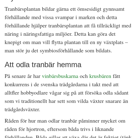
Tranbärsplantan bildar gärna ett ömsesidigt gynnsamt
förhållande med vissa svampar i marken och detta
förhållande hjälper tranbärsplantan att få tillräckligt med
näring i näringsfattiga miljöer. Detta kan göra det
knepigt om man vill flytta plantan till en ny växtplats –
man stör ju det symbiosförhållande som bildats.
Att odla tranbär hemma
På senare år har
vinbärsbuskarna
och
krusbären
fått
konkurrens i de svenska trädgårdarna i takt med att
alltfler hobbyodlare vågar sig på att försöka odla sådant
som vi traditionellt har sett som vilda växter snarare än
trädgårdsväxter.
Råden för hur man odlar tranbär påminner mycket om
råden för hjortron, eftersom båda trivs i liknande
förhållanden. Båda gillar att växa där det är fuktigt (tänk