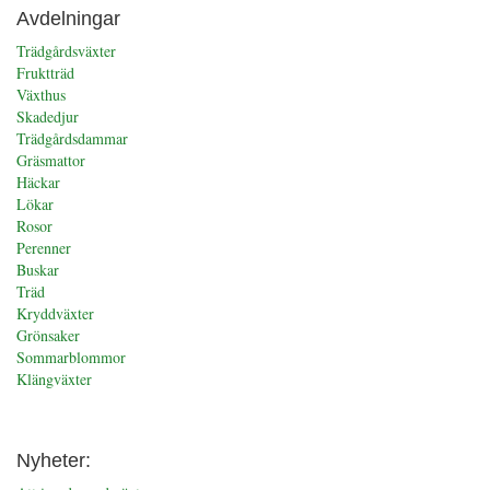
trädgården
Avdelningar
Trädgårdsväxter
Fruktträd
Växthus
Skadedjur
Trädgårdsdammar
Gräsmattor
Häckar
Lökar
Rosor
Perenner
Buskar
Träd
Kryddväxter
Grönsaker
Sommarblommor
Klängväxter
Nyheter: