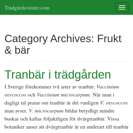
Trädgårdsväxter.com
Toggle
Category Archives:
Frukt
& bär
Tranbär i trädgården
I Sverige förekommer två arter av tranbär:
Vaccinium
oxycoccos
och
Vaccinium microcarpum.
När man i
dagligt tal pratar om tranbär är det vanligen
V. oxycoccos
man avser.
V. microcarpum
bildar betydligt mindre
buskar och kallas följaktligen för dvärgtranbär. Vissa
botaniker anser att dvärgtranbär är en underart till tranbär