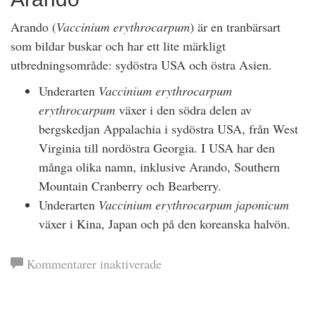
Arando (
Vaccinium erythrocarpum
) är en tranbärsart
som bildar buskar och har ett lite märkligt
utbredningsområde: sydöstra USA och östra Asien.
Underarten
Vaccinium erythrocarpum
erythrocarpum
växer i den södra delen av
bergskedjan Appalachia i sydöstra USA, från West
Virginia till nordöstra Georgia. I USA har den
många olika namn, inklusive Arando, Southern
Mountain Cranberry och Bearberry.
Underarten
Vaccinium erythrocarpum japonicum
växer i Kina, Japan och på den koreanska halvön.
för
Kommentarer inaktiverade
Tranbär
i