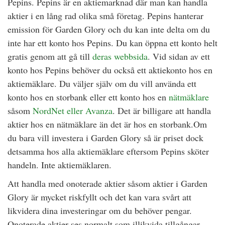
Pepins. Pepins är en aktiemarknad där man kan handla
aktier i en lång rad olika små företag. Pepins hanterar
emission för Garden Glory och du kan inte delta om du
inte har ett konto hos Pepins. Du kan öppna ett konto helt
gratis genom att gå till
deras webbsida
. Vid sidan av ett
konto hos Pepins behöver du också ett aktiekonto hos en
aktiemäklare. Du väljer själv om du vill använda ett
konto hos en storbank eller ett konto hos en
nätmäklare
såsom
NordNet eller Avanza
. Det är billigare att handla
aktier hos en nätmäklare än det är hos en storbank.Om
du bara vill investera i Garden Glory så är priset dock
detsamma hos alla aktiemäklare eftersom Pepins sköter
handeln. Inte aktiemäklaren.
Att handla med onoterade aktier såsom aktier i Garden
Glory är mycket riskfyllt och det kan vara svårt att
likvidera dina investeringar om du behöver pengar.
Onoterade aktier ses normalt som illikvida tillgångar.