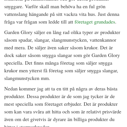
snyggare. Varför skall man behöva ha en ful grön
vattenslang hängande på sitt vackra vita hus. Just denna
fråga var frågan som ledde till att
företaget grundades
.
Garden Glory säljer en lång rad olika typer av produkter
såsom spadar, slangar, slangmunstycken, vattenkannor
med mera. De säljer även saker såsom krukor. Det är
dock saker såsom snygga slangar som gör Garden Glory
speciella. Det finns många företag som säljer snygga
krukor men ytterst få företag som säljer snygga slangar,
slangmunstycken mm.
Nedan kommer jag att ta en titt på några av deras bästa
produkter. Dessa produkter är de som jag tycker är de
mest speciella som företaget erbjuder. Det är produkter
som kan vara svåra att hitta och som är relativt prisvärde
även om det givetvis är dyrare än billiga produkter du
hittar i stormarknaden.