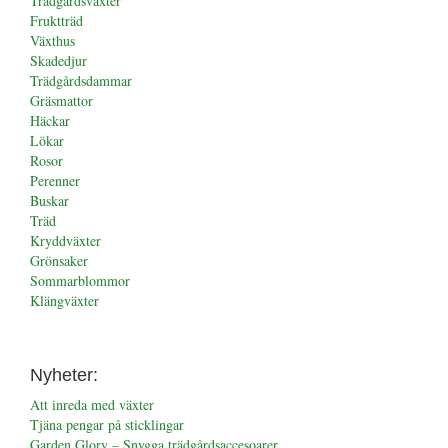
Trädgårdsväxter
Fruktträd
Växthus
Skadedjur
Trädgårdsdammar
Gräsmattor
Häckar
Lökar
Rosor
Perenner
Buskar
Träd
Kryddväxter
Grönsaker
Sommarblommor
Klängväxter
Nyheter:
Att inreda med växter
Tjäna pengar på sticklingar
Garden Glory – Snygga trädgårdsaccesoarer