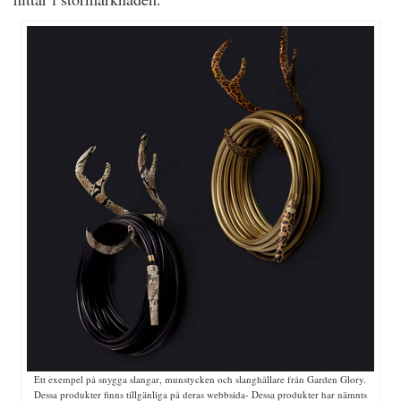
Ett exempel på snygga slangar, munstycken och slanghållare från Garden Glory.
Dessa produkter finns tillgänliga på deras webbsida- Dessa produkter har nämnts