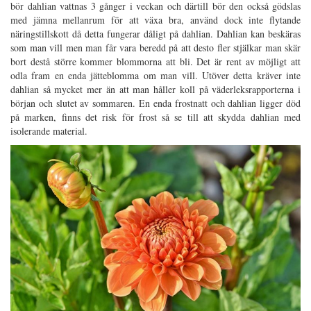
bör dahlian vattnas 3 gånger i veckan och därtill bör den också gödslas
med jämna mellanrum för att växa bra, använd dock inte flytande
näringstillskott då detta fungerar dåligt på dahlian. Dahlian kan beskäras
som man vill men man får vara beredd på att desto fler stjälkar man skär
bort destå större kommer blommorna att bli. Det är rent av möjligt att
odla fram en enda jätteblomma om man vill. Utöver detta kräver inte
dahlian så mycket mer än att man håller koll på väderleksrapporterna i
början och slutet av sommaren. En enda frostnatt och dahlian ligger död
på marken, finns det risk för frost så se till att skydda dahlian med
isolerande material.