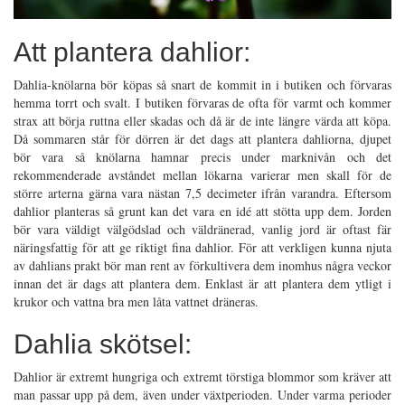
Att plantera dahlior:
Dahlia-knölarna bör köpas så snart de kommit in i butiken och förvaras
hemma torrt och svalt. I butiken förvaras de ofta för varmt och kommer
strax att börja ruttna eller skadas och då är de inte längre värda att köpa.
Då sommaren står för dörren är det dags att plantera dahliorna, djupet
bör vara så knölarna hamnar precis under marknivån och det
rekommenderade avståndet mellan lökarna varierar men skall för de
större arterna gärna vara nästan 7,5 decimeter ifrån varandra. Eftersom
dahlior planteras så grunt kan det vara en idé att stötta upp dem. Jorden
bör vara väldigt välgödslad och väldränerad, vanlig jord är oftast fär
näringsfattig för att ge riktigt fina dahlior. För att verkligen kunna njuta
av dahlians prakt bör man rent av förkultivera dem inomhus några veckor
innan det är dags att plantera dem. Enklast är att plantera dem ytligt i
krukor och vattna bra men låta vattnet dräneras.
Dahlia skötsel:
Dahlior är extremt hungriga och extremt törstiga blommor som kräver att
man passar upp på dem, även under växtperioden. Under varma perioder