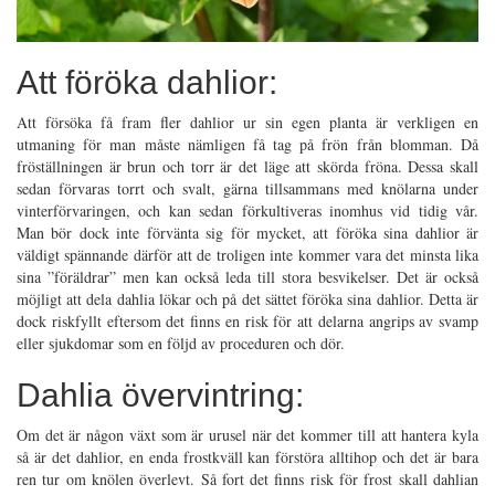
Att föröka dahlior:
Att försöka få fram fler dahlior ur sin egen planta är verkligen en
utmaning för man måste nämligen få tag på frön från blomman. Då
fröställningen är brun och torr är det läge att skörda fröna. Dessa skall
sedan förvaras torrt och svalt, gärna tillsammans med knölarna under
vinterförvaringen, och kan sedan förkultiveras inomhus vid tidig vår.
Man bör dock inte förvänta sig för mycket, att föröka sina dahlior är
väldigt spännande därför att de troligen inte kommer vara det minsta lika
sina ”föräldrar” men kan också leda till stora besvikelser. Det är också
möjligt att dela dahlia lökar och på det sättet föröka sina dahlior. Detta är
dock riskfyllt eftersom det finns en risk för att delarna angrips av svamp
eller sjukdomar som en följd av proceduren och dör.
Dahlia övervintring:
Om det är någon växt som är urusel när det kommer till att hantera kyla
så är det dahlior, en enda frostkväll kan förstöra alltihop och det är bara
ren tur om knölen överlevt. Så fort det finns risk för frost skall dahlian