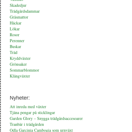
Skadedjur
Trädgårdsdammar
Gräsmattor
Häckar
Lökar
Rosor
Perenner
Buskar
Träd
Kryddväxter
Grönsaker
Sommarblommor
Klängväxter
Nyheter:
Att inreda med växter
Tjäna pengar på sticklingar
Garden Glory – Snygga trädgårdsaccesoarer
Tranbär i trädgården
Odla Garcinia Cambogia som urnväxt