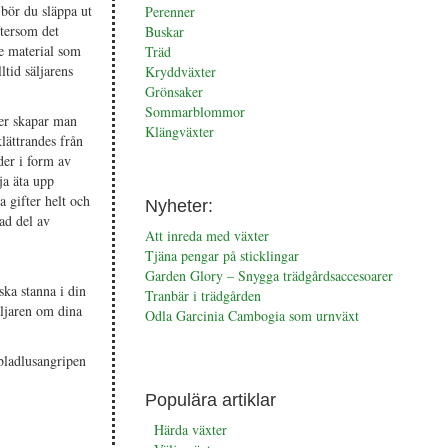
bör du släppa ut
Perenner
ftersom det
Buskar
de material som
Träd
ltid säljarens
Kryddväxter
Grönsaker
Sommarblommor
ter skapar man
Klängväxter
lättrandes från
der i form av
ja äta upp
 gifter helt och
Nyheter:
ad del av
Att inreda med växter
Tjäna pengar på sticklingar
Garden Glory – Snygga trädgårdsaccesoarer
ska stanna i din
Tranbär i trädgården
äljaren om dina
Odla Garcinia Cambogia som urnväxt
bladlusangripen
Populära artiklar
Härda växter