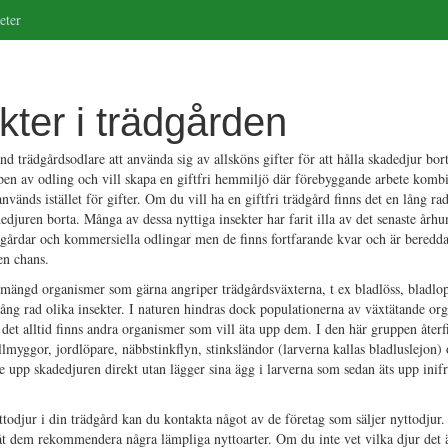
eter
kter i trädgården
nd trädgårdsodlare att använda sig av allsköns gifter för att hålla skadedjur bo
 typen av odling och vill skapa en giftfri hemmiljö där förebyggande arbete kom
vänds istället för gifter. Om du vill ha en giftfri trädgård finns det en lång rad
dedjuren borta. Många av dessa nyttiga insekter har farit illa av det senaste årh
dgårdar och kommersiella odlingar men de finns fortfarande kvar och är beredda 
en chans.
n mängd organismer som gärna angriper trädgårdsväxterna, t ex bladlöss, bladlo
lång rad olika insekter. I naturen hindras dock populationerna av växtätande org
m det alltid finns andra organismer som vill äta upp dem. I den här gruppen åter
allmyggor, jordlöpare, näbbstinkflyn, stinksländor (larverna kallas bladluslejon
te upp skadedjuren direkt utan lägger sina ägg i larverna som sedan äts upp inif
ttodjur i din trädgård kan du kontakta något av de företag som säljer nyttodjur.
t dem rekommendera några lämpliga nyttoarter. Om du inte vet vilka djur det 