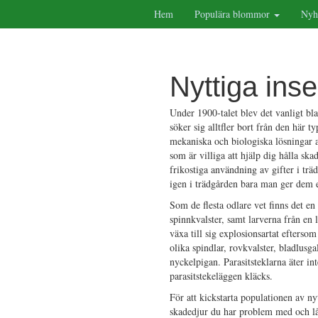
Hem
Populära blommor
Nyh
Nyttiga inse
Under 1900-talet blev det vanligt bla
söker sig alltfler bort från den här
mekaniska och biologiska lösningar an
som är villiga att hjälp dig hålla ska
frikostiga användning av gifter i trä
igen i trädgården bara man ger dem 
Som de flesta odlare vet finns det e
spinnkvalster, samt larverna från en 
växa till sig explosionsartat efterso
olika spindlar, rovkvalster, bladlusg
nyckelpigan. Parasitsteklarna äter in
parasitstekeläggen kläcks.
För att kickstarta populationen av ny
skadedjur du har problem med och lå