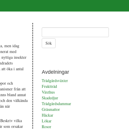
rta, men idag
binerat med
 nyttiga insekter
undradets
att öka i antal
Avdelningar
Trädgårdsväxter
ppor och
Fruktträd
anismer från att
Växthus
finns bland annat
Skadedjur
) och den välkända
Trädgårdsdammar
rån när
Gräsmattor
Häckar
 Beskriv vilka
Lökar
är som orsakar
Rosor