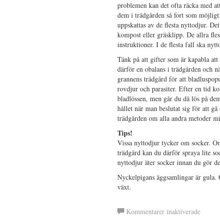
problemen kan det ofta räcka med at
dem i trädgården så fort som möjligt.
uppskattas av de flesta nyttodjur. De
kompost eller gräsklipp. De allra flest
instruktioner. I de flesta fall ska ny
Tänk på att gifter som är kapabla at
därför en obalans i trädgården och n
grannens trädgård för att bladluspopu
rovdjur och parasiter. Efter en tid k
bladlössen, men går du då lös på dem
hållet när man beslutat sig för att g
trädgården om alla andra metoder mi
Tips!
Vissa nyttodjur tycker om socker. Om d
trädgård kan du därför spraya lite s
nyttodjur äter socker innan du gör d
Nyckelpigans äggsamlingar är gula. 
växt.
för
Kommentarer inaktiverade