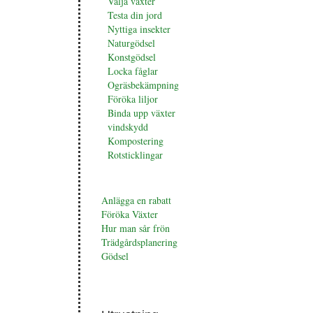
Välja växter
Testa din jord
Nyttiga insekter
Naturgödsel
Konstgödsel
Locka fåglar
Ogräsbekämpning
Föröka liljor
Binda upp växter
vindskydd
Kompostering
Rotsticklingar
Anlägga en rabatt
Föröka Växter
Hur man sår frön
Trädgårdsplanering
Gödsel