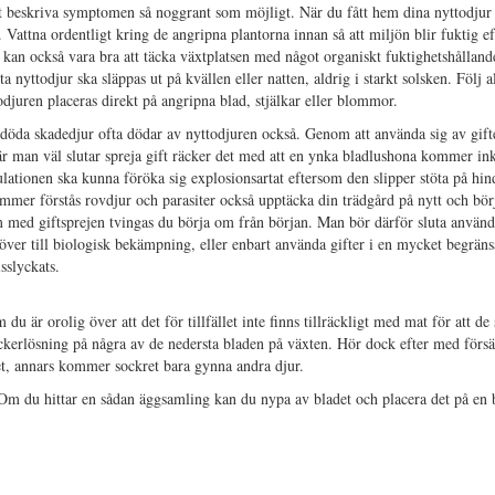
t beskriva symptomen så noggrant som möjligt. När du fått hem dina nyttodjur 
 Vattna ordentligt kring de angripna plantorna innan så att miljön blir fuktig e
t kan också vara bra att täcka växtplatsen med något organiskt fuktighetshållan
a nyttodjur ska släppas ut på kvällen eller natten, aldrig i starkt solsken. Följ al
ttodjuren placeras direkt på angripna blad, stjälkar eller blommor.
t döda skadedjur ofta dödar av nyttodjuren också. Genom att använda sig av gif
är man väl slutar spreja gift räcker det med att en ynka bladlushona kommer ink
lationen ska kunna föröka sig explosionsartat eftersom den slipper stöta på hin
ommer förstås rovdjur och parasiter också upptäcka din trädgård på nytt och bör
 med giftsprejen tvingas du börja om från början. Man bör därför sluta använda
å över till biologisk bekämpning, eller enbart använda gifter i en mycket begräns
sslyckats.
u är orolig över att det för tillfället inte finns tillräckligt med mat för att de 
ockerlösning på några av de nedersta bladen på växten. Hör dock efter med förs
et, annars kommer sockret bara gynna andra djur.
Om du hittar en sådan äggsamling kan du nypa av bladet och placera det på en 