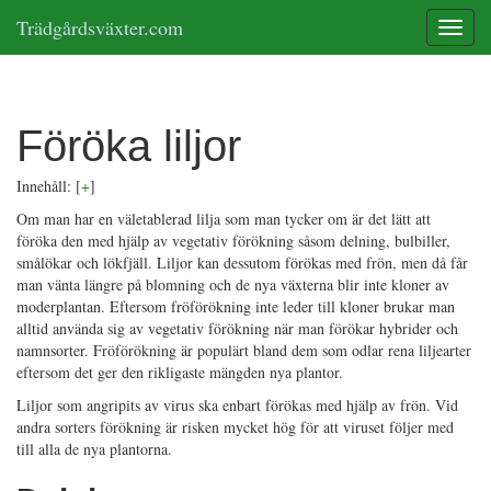
Trädgårdsväxter.com
Toggle
Föröka liljor
Innehåll:
[
+
]
Om man har en väletablerad lilja som man tycker om är det lätt att
föröka den med hjälp av vegetativ förökning såsom delning, bulbiller,
smålökar och lökfjäll. Liljor kan dessutom förökas med frön, men då får
man vänta längre på blomning och de nya växterna blir inte kloner av
moderplantan. Eftersom fröförökning inte leder till kloner brukar man
alltid använda sig av vegetativ förökning när man förökar hybrider och
namnsorter. Fröförökning är populärt bland dem som odlar rena liljearter
eftersom det ger den rikligaste mängden nya plantor.
Liljor som angripits av virus ska enbart förökas med hjälp av frön. Vid
andra sorters förökning är risken mycket hög för att viruset följer med
till alla de nya plantorna.