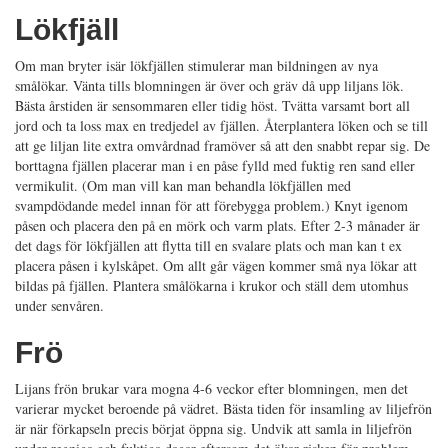
Lökfjäll
Om man bryter isär lökfjällen stimulerar man bildningen av nya
smålökar. Vänta tills blomningen är över och gräv då upp liljans lök.
Bästa årstiden är sensommaren eller tidig höst. Tvätta varsamt bort all
jord och ta loss max en tredjedel av fjällen. Återplantera löken och se till
att ge liljan lite extra omvårdnad framöver så att den snabbt repar sig. De
borttagna fjällen placerar man i en påse fylld med fuktig ren sand eller
vermikulit. (Om man vill kan man behandla lökfjällen med
svampdödande medel innan för att förebygga problem.) Knyt igenom
påsen och placera den på en mörk och varm plats. Efter 2-3 månader är
det dags för lökfjällen att flytta till en svalare plats och man kan t ex
placera påsen i kylskåpet. Om allt går vägen kommer små nya lökar att
bildas på fjällen. Plantera smålökarna i krukor och ställ dem utomhus
under senvåren.
Frö
Lijans frön brukar vara mogna 4-6 veckor efter blomningen, men det
varierar mycket beroende på vädret. Bästa tiden för insamling av liljefrön
är när förkapseln precis börjat öppna sig. Undvik att samla in liljefrön