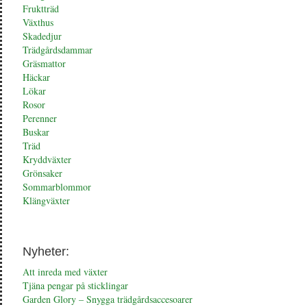
Fruktträd
Växthus
Skadedjur
Trädgårdsdammar
Gräsmattor
Häckar
Lökar
Rosor
Perenner
Buskar
Träd
Kryddväxter
Grönsaker
Sommarblommor
Klängväxter
Nyheter:
Att inreda med växter
Tjäna pengar på sticklingar
Garden Glory – Snygga trädgårdsaccesoarer