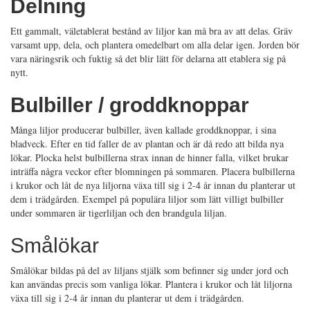
Delning
Ett gammalt, väletablerat bestånd av liljor kan må bra av att delas. Gräv
varsamt upp, dela, och plantera omedelbart om alla delar igen. Jorden bör
vara näringsrik och fuktig så det blir lätt för delarna att etablera sig på
nytt.
Bulbiller / groddknoppar
Många liljor producerar bulbiller, även kallade groddknoppar, i sina
bladveck. Efter en tid faller de av plantan och är då redo att bilda nya
lökar. Plocka helst bulbillerna strax innan de hinner falla, vilket brukar
inträffa några veckor efter blomningen på sommaren. Placera bulbillerna
i krukor och låt de nya liljorna växa till sig i 2-4 år innan du planterar ut
dem i trädgården. Exempel på populära liljor som lätt villigt bulbiller
under sommaren är tigerliljan och den brandgula liljan.
Smålökar
Smålökar bildas på del av liljans stjälk som befinner sig under jord och
kan användas precis som vanliga lökar. Plantera i krukor och låt liljorna
växa till sig i 2-4 år innan du planterar ut dem i trädgården.