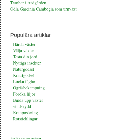
Tranbär i trädgården
Odla Garcinia Cambogia som urnväxt
Populära artiklar
Härda växter
Välja växter
Testa din jord
Nyttiga insekter
Naturgödsel
Konstgödsel
Locka fåglar
Ogräsbekämpning
Föröka liljor
Binda upp växter
vindskydd
Kompostering
Rotsticklingar
Anlägga en rabatt