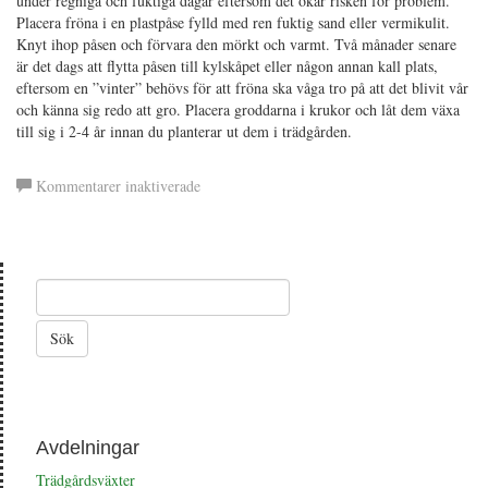
under regniga och fuktiga dagar eftersom det ökar risken för problem.
Placera fröna i en plastpåse fylld med ren fuktig sand eller vermikulit.
Knyt ihop påsen och förvara den mörkt och varmt. Två månader senare
är det dags att flytta påsen till kylskåpet eller någon annan kall plats,
eftersom en ”vinter” behövs för att fröna ska våga tro på att det blivit vår
och känna sig redo att gro. Placera groddarna i krukor och låt dem växa
till sig i 2-4 år innan du planterar ut dem i trädgården.
för
Kommentarer inaktiverade
Föröka
liljor
Avdelningar
Trädgårdsväxter