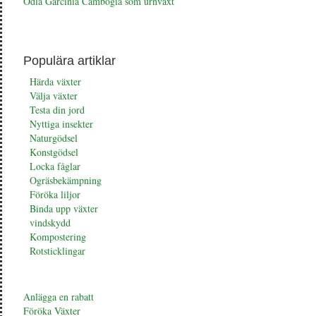
Odla Garcinia Cambogia som urnväxt
Populära artiklar
Härda växter
Välja växter
Testa din jord
Nyttiga insekter
Naturgödsel
Konstgödsel
Locka fåglar
Ogräsbekämpning
Föröka liljor
Binda upp växter
vindskydd
Kompostering
Rotsticklingar
Anlägga en rabatt
Föröka Växter