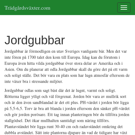
Trädgårdsväxter.com
Toggle
Jordgubbar
Jordgubbar är förmodligen en utav Sveriges vanligaste bär. Men det var
inte fören på 1700 talet den kom till Europa. Idag kan du förutom i
Europa även hitta vilda jordgubbar över stora delar av Amerika och i
Asien. Om du planerar att odla Jordgubbar skall du göre det på ett varm
och soligt ställe. Det bör vara en plats som har lugn atmosfär eftersom de
inte växer bra i stressande miljöer.
Jordgubbar odlas som sagt bäst där det är lugnt, varmt och soligt.
Rötterna ligger ytligt och väl förgrenat. Jorden bör vara av mullrik sort
och är den även sandblandad är det ett plus. PH-värdet i jorden bör ligga
på 5,5-6,5. Torv är bra att blanda i jorden eftersom den sänker pH-värdet
och gör jorden porösare. Ett tag innan planteringen bör du tillföra jorden
stallgödsel. Det ökar mullhalten samtidigt som näring tillförs.
Plantavståndet bör ligga runt 30-40 cm och radavståndet omkring det
dubbla avståndet. Sätt inte plantorna djupare än vad de tidigare har växt