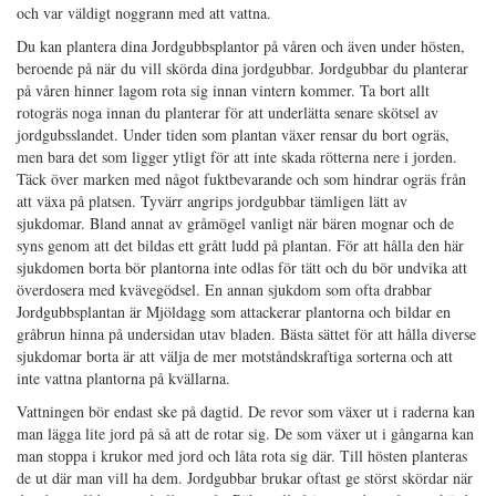
och var väldigt noggrann med att vattna.
Du kan plantera dina Jordgubbsplantor på våren och även under hösten,
beroende på när du vill skörda dina jordgubbar. Jordgubbar du planterar
på våren hinner lagom rota sig innan vintern kommer. Ta bort allt
rotogräs noga innan du planterar för att underlätta senare skötsel av
jordgubsslandet. Under tiden som plantan växer rensar du bort ogräs,
men bara det som ligger ytligt för att inte skada rötterna nere i jorden.
Täck över marken med något fuktbevarande och som hindrar ogräs från
att växa på platsen. Tyvärr angrips jordgubbar tämligen lätt av
sjukdomar. Bland annat av gråmögel vanligt när bären mognar och de
syns genom att det bildas ett grått ludd på plantan. För att hålla den här
sjukdomen borta bör plantorna inte odlas för tätt och du bör undvika att
överdosera med kvävegödsel. En annan sjukdom som ofta drabbar
Jordgubbsplantan är Mjöldagg som attackerar plantorna och bildar en
gråbrun hinna på undersidan utav bladen. Bästa sättet för att hålla diverse
sjukdomar borta är att välja de mer motståndskraftiga sorterna och att
inte vattna plantorna på kvällarna.
Vattningen bör endast ske på dagtid. De revor som växer ut i raderna kan
man lägga lite jord på så att de rotar sig. De som växer ut i gångarna kan
man stoppa i krukor med jord och låta rota sig där. Till hösten planteras
de ut där man vill ha dem. Jordgubbar brukar oftast ge störst skördar när