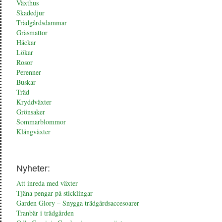
Växthus
Skadedjur
Trädgårdsdammar
Gräsmattor
Häckar
Lökar
Rosor
Perenner
Buskar
Träd
Kryddväxter
Grönsaker
Sommarblommor
Klängväxter
Nyheter:
Att inreda med växter
Tjäna pengar på sticklingar
Garden Glory – Snygga trädgårdsaccesoarer
Tranbär i trädgården