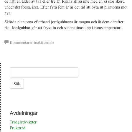
de nått en ålder av två eller tre år. Räkna alltså inte med en så stor skörd
under det första året. Efter fyra fem år är det tid att byta ut plantorna mot
nya.
Skörda plantorna efterhand jordgubbarna är mogna och ät dem därefter
råa. Jordgubbar går att frysa in och senare tinas upp i rumstemperatur.
för
Kommentarer inaktiverade
Jordgubbar
Avdelningar
Trädgårdsväxter
Fruktträd