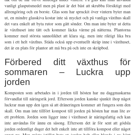
vanligt glasputsmedel men på plast är det bäst att skrubba försiktigt med
allrengöring och en borste. Glas som har spruckit över vintern byter man
ut, en mindre glasskiva kostar inte så mycket och på vanliga växthus skall
det vara enkelt att byta rutor som gått sönder. Om man inte byter ut detta
är växthuset inte tätt och kommer läcka värme på nätterna. Plantorna
kommer med största sannolikhet att klara sig, men inte riktigt lika bra
som i ett helt växthus. Städa också upp eventuellt skräp inne i växthuset,
det är en plats för plantor att må bra på och inte en skräpbod.
Förbered ditt växthus för
sommaren – Luckra upp
jorden
Komposten som arbetades in i jorden till hösten har nu daggmaskarna
förvandlat till näringsrik jord. Eftersom jorden kanske sjunkit ihop något
luckrar man upp den igen så att dräneringen kommer att fungera som den
skall. Om man inte tillfört kompost till jorden på hösten har man lite av
ett problem. Jorden som ligger inne i växthuset är näringsfattig och kan
inte användas för ännu en säsong. Eftersom det är för sent att gödsla
jorden ordentligt duger det helt enkelt inte att tillföra kompost eller något
annat nu. Man måste istället byta ut jorden helt eller blanda i ny köpt