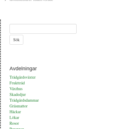
Förbered
ditt
växthus
för
sommaren
Avdelningar
Trädgårdsväxter
Fruktträd
Växthus
Skadedjur
Trädgårdsdammar
Gräsmattor
Häckar
Lökar
Rosor
Perenner