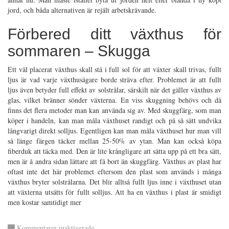
jord, och båda alternativen är rejält arbetskrävande.
Förbered ditt växthus för
sommaren – Skugga
Ett väl placerat växthus skall stå i full sol för att växter skall trivas, fullt
ljus är vad varje växthusägare borde sträva efter. Problemet är att fullt
ljus även betyder full effekt av solstrålar, särskilt när det gäller växthus av
glas, vilket bränner sönder växterna. En viss skuggning behövs och då
finns det flera metoder man kan använda sig av. Med skuggfärg, som man
köper i handeln, kan man måla växthuset randigt och på så sätt undvika
långvarigt direkt solljus. Egentligen kan man måla växthuset hur man vill
så länge färgen täcker mellan 25-50% av ytan. Man kan också köpa
fiberduk att täcka med. Den är lite krångligare att sätta upp på ett bra sätt,
men är å andra sidan lättare att få bort än skuggfärg. Växthus av plast har
oftast inte det här problemet eftersom den plast som används i många
växthus bryter solstrålarna. Det blir alltså fullt ljus inne i växthuset utan
att växterna utsätts för fullt solljus. Att ha en växthus i plast är smidigt
men kostar samtidigt mer
för
Kommentarer inaktiverade