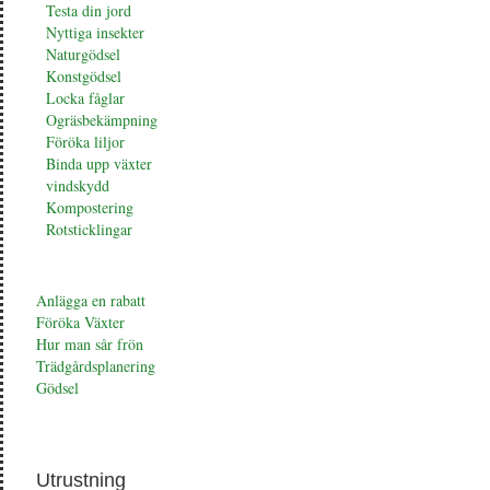
Testa din jord
Nyttiga insekter
Naturgödsel
Konstgödsel
Locka fåglar
Ogräsbekämpning
Föröka liljor
Binda upp växter
vindskydd
Kompostering
Rotsticklingar
Anlägga en rabatt
Föröka Växter
Hur man sår frön
Trädgårdsplanering
Gödsel
Utrustning