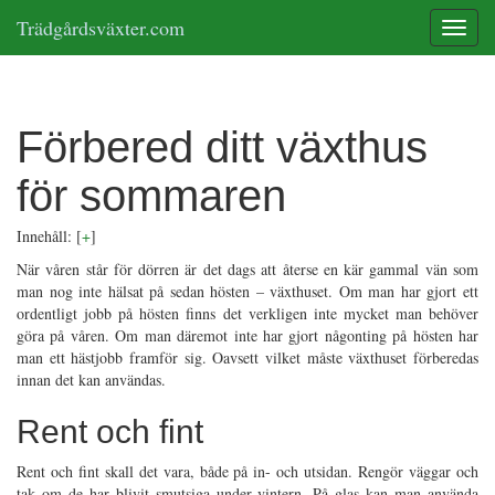
Trädgårdsväxter.com
Toggle
Förbered ditt växthus
för sommaren
Innehåll:
[
+
]
När våren står för dörren är det dags att återse en kär gammal vän som
man nog inte hälsat på sedan hösten – växthuset. Om man har gjort ett
ordentligt jobb på hösten finns det verkligen inte mycket man behöver
göra på våren. Om man däremot inte har gjort någonting på hösten har
man ett hästjobb framför sig. Oavsett vilket måste växthuset förberedas
innan det kan användas.
Rent och fint
Rent och fint skall det vara, både på in- och utsidan. Rengör väggar och
tak om de har blivit smutsiga under vintern. På glas kan man använda