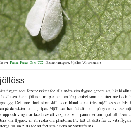
ild av:
Ferran Turmo Gort
(
CC2
), Ensam vitflygare, Mjöllus (Aleyrodidae)
jöllöss
ita flygare som förstör ryktet för alla andra vita flygare genom att, likt bladlus
m bladlusen har mjöllusen tre par ben, en lång snabel som den äter med och 
gsdagg. Det finns dock stora skillnader, bland annat trivs mjöllöss som bäst 
den på de växter den angriper. Mjöllusen har fått sitt namn på grund av dess mj
kropp och vingar är täckta av ett vaxpuder som påminner om mjöl till utseendet
ers vita flygare, är att ruska om plantorna lite lätt då detta får de vita flygar
tergå till sin plats för att fortsätta dricka av växtsafterna.