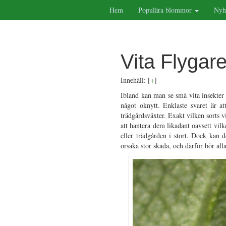
Hem
Populära blommor
Nyh
Vita Flygar
Innehåll:
[
+
]
Ibland kan man se små vita insekter
något oknytt. Enklaste svaret är a
trädgårdsväxter. Exakt vilken sorts v
att hantera dem likadant oavsett vilk
eller trädgården i stort. Dock kan d
orsaka stor skada, och därför bör al