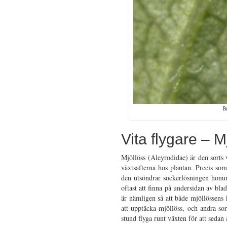
B
Vita flygare – M
Mjöllöss (Aleyrodidae) är den sorts v
växtsafterna hos plantan. Precis so
den utsöndrar sockerlösningen honun
oftast att finna på undersidan av bla
är nämligen så att både mjöllössens 
att upptäcka mjöllöss, och andra sort
stund flyga runt växten för att sedan å