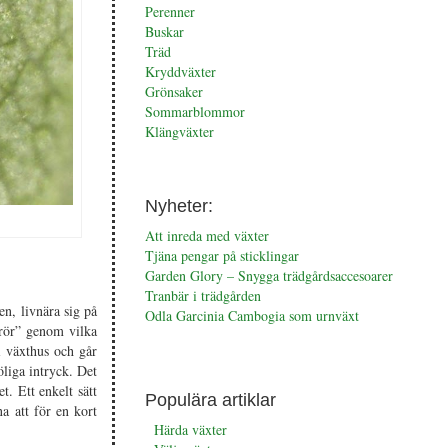
Perenner
Buskar
Träd
Kryddväxter
Grönsaker
Sommarblommor
Klängväxter
Nyheter:
Att inreda med växter
Tjäna pengar på sticklingar
Garden Glory – Snygga trädgårdsaccesoarer
Tranbär i trädgården
en, livnära sig på
Odla Garcinia Cambogia som urnväxt
”rör” genom vilka
i växthus och går
öliga intryck. Det
. Ett enkelt sätt
Populära artiklar
na att för en kort
Härda växter