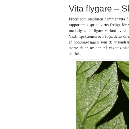
Vita flygare – 
Precis som bladlusen hämmar vita fly
rapporterats sprida virus farliga för
med sig en farligare variant av vit
Växtinspektionen och följa deras dire
är honungsdaggen som de utsöndrar
större delen av den på växtens blad
storlek.