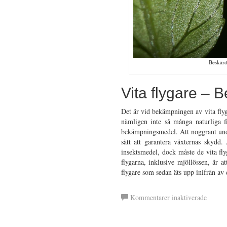
Beskärd
Vita flygare –
Det är vid bekämpningen av vita flyg
nämligen inte så många naturliga 
bekämpningsmedel. Att noggrant under
sätt att garantera växternas skydd.
insektsmedel, dock måste de vita fly
flygarna, inklusive mjöllössen, är at
flygare som sedan äts upp inifrån av
för
Kommentarer inaktiverade
Vita
Flygar