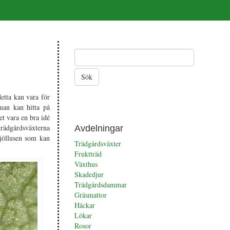
etta kan vara för
 man kan hitta på
et vara en bra idé
 trädgårdsväxterna
Avdelningar
mjöllusen som kan
Trädgårdsväxter
Fruktträd
Växthus
Skadedjur
Trädgårdsdammar
Gräsmattor
Häckar
Lökar
Rosor