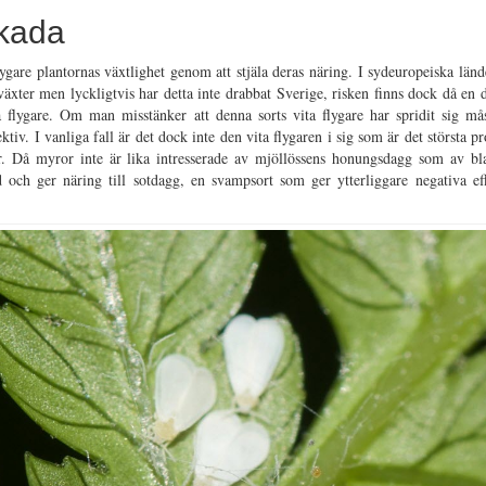
Skada
gare plantornas växtlighet genom att stjäla deras näring. I sydeuropeiska länd
 växter men lyckligtvis har detta inte drabbat Sverige, risken finns dock då en d
a flygare. Om man misstänker att denna sorts vita flygare har spridit sig m
ktiv. I vanliga fall är det dock inte den vita flygaren i sig som är det största p
. Då myror inte är lika intresserade av mjöllössens honungsdagg som av bl
 och ger näring till sotdagg, en svampsort som ger ytterliggare negativa ef