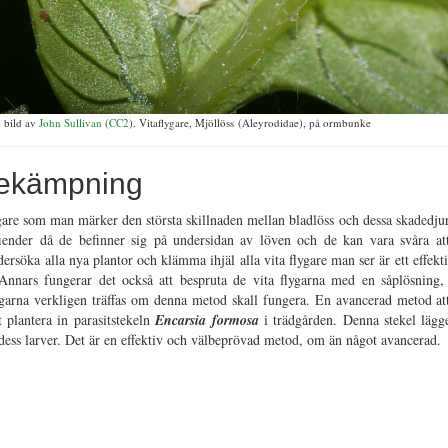
 bild av
John Sullivan
(
CC2
). Vitaflygare, Mjöllöss (Aleyrodidae), på ormbunke
 Bekämpning
are som man märker den största skillnaden mellan bladlöss och dessa skadedjur.
fiender då de befinner sig på undersidan av löven och de kan vara svåra 
söka alla nya plantor och klämma ihjäl alla vita flygare man ser är ett effekt
 Annars fungerar det också att bespruta de vita flygarna med en såplösning, 
garna verkligen träffas om denna metod skall fungera. En avancerad metod att 
t plantera in parasitstekeln
Encarsia formosa
i trädgården. Denna stekel lägge
 dess larver. Det är en effektiv och välbeprövad metod, om än något avancerad.
e