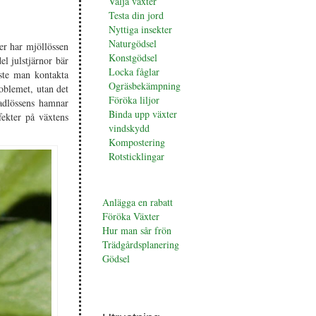
Välja växter
Testa din jord
Nyttiga insekter
Naturgödsel
er har mjöllössen
Konstgödsel
el julstjärnor bär
Locka fåglar
åste man kontakta
Ogräsbekämpning
roblemet, utan det
Föröka liljor
adlössens hamnar
Binda upp växter
fekter på växtens
vindskydd
Kompostering
Rotsticklingar
Anlägga en rabatt
Föröka Växter
Hur man sår frön
Trädgårdsplanering
Gödsel