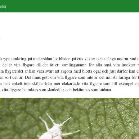
eter
e
 krypa omkring på undersidan av bladen på ens växter och många undrar vad d
tt de är vita flygare då det är ett samlingsnamn för alla små vita insekter
ita flygare det är kan vara svårt att avgöra med blotta ögat och just därför kan d
en sort det är. Det finns gott om vita flygare som inte är det minsta farliga för
e helt enkelt inte skiljas från mer elakartade vita flygare som till exempel 
la vita flygare betraktas som skadedjur och bekämpas som sådana.