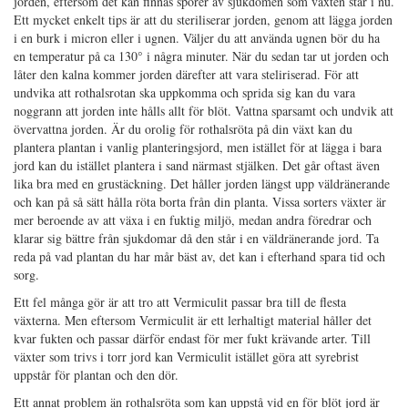
jorden, eftersom det kan finnas sporer av sjukdomen som växten står i nu.
Ett mycket enkelt tips är att du steriliserar jorden, genom att lägga jorden
i en burk i micron eller i ugnen. Väljer du att använda ugnen bör du ha
en temperatur på ca 130° i några minuter. När du sedan tar ut jorden och
låter den kalna kommer jorden därefter att vara steliriserad. För att
undvika att rothalsrotan ska uppkomma och sprida sig kan du vara
noggrann att jorden inte hålls allt för blöt. Vattna sparsamt och undvik att
övervattna jorden. Är du orolig för rothalsröta på din växt kan du
plantera plantan i vanlig planteringsjord, men istället för at lägga i bara
jord kan du istället plantera i sand närmast stjälken. Det går oftast även
lika bra med en grustäckning. Det håller jorden längst upp väldränerande
och kan på så sätt hålla röta borta från din planta. Vissa sorters växter är
mer beroende av att växa i en fuktig miljö, medan andra föredrar och
klarar sig bättre från sjukdomar då den står i en väldränerande jord. Ta
reda på vad plantan du har mår bäst av, det kan i efterhand spara tid och
sorg.
Ett fel många gör är att tro att Vermiculit passar bra till de flesta
växterna. Men eftersom Vermiculit är ett lerhaltigt material håller det
kvar fukten och passar därför endast för mer fukt krävande arter. Till
växter som trivs i torr jord kan Vermiculit istället göra att syrebrist
uppstår för plantan och den dör.
Ett annat problem än rothalsröta som kan uppstå vid en för blöt jord är