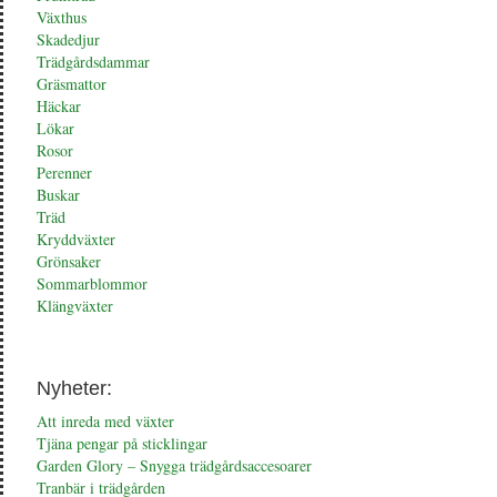
Växthus
Skadedjur
Trädgårdsdammar
Gräsmattor
Häckar
Lökar
Rosor
Perenner
Buskar
Träd
Kryddväxter
Grönsaker
Sommarblommor
Klängväxter
Nyheter:
Att inreda med växter
Tjäna pengar på sticklingar
Garden Glory – Snygga trädgårdsaccesoarer
Tranbär i trädgården