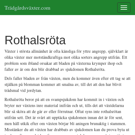
Trädgårdsväxter.com
Toggle
Rothalsröta
Växter i största allmänhet är ofta känsliga för yttre angrepp, självklart är
olika växter mer motståndkraftiga mot olika sorters angrepp utifrån. Ett
problem som ibland orsakar att bladen på växterna krymper ihop och
faller av är om den blir drabbad av sjukdomen Rothalsröta.
Dels faller bladen av från växten, men du kommer även efter ett tag se att
stjälken på blomman kommer att smalna av, till det att den har blivit
trådsmal vid jordytan.
Rothalsröta beror på att en svampsjukdom har kommit in i växten och
bryter ner växtens inre material inifrån och ut, tills det att växtdelarna
blir så sköra att de går av eller förrutnar. Oftat syns inte rothalsrötan
utifrån sett. Det är svårt att upptäcka sjukdomen innan det är för sent,
men håll utkik efter om växten börjar bli aningen brunaktig i stammen.
Misstänker du att växten har drabbats av sjukdomen kan du prova byta ut