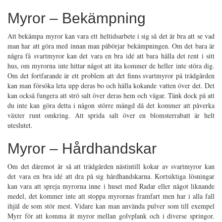
Myror – Bekämpning
Att bekämpa myror kan vara ett heltidsarbete i sig så det är bra att se vad
man har att göra med innan man påbörjar bekämpningen. Om det bara är
några få svartmyror kan det vara en bra idé att bara hålla det rent i sitt
hus, om myrorna inte hittar något att äta kommer de heller inte störa dig.
Om det fortfarande är ett problem att det finns svartmyror på trädgården
kan man försöka leta upp deras bo och hälla kokande vatten över det. Det
kan också fungera att strö salt över deras hem och vägar. Tänk dock på att
du inte kan göra detta i någon större mängd då det kommer att påverka
växter runt omkring. Att sprida salt över en blomsterrabatt är helt
uteslutet.
Myror – Hårdhandskar
Om det däremot är så att trädgården nästintill kokar av svartmyror kan
det vara en bra idé att dra på sig hårdhandskarna. Kortsiktiga lösningar
kan vara att spreja myrorna inne i huset med Radar eller något liknande
medel, det kommer inte att stoppa myrornas framfart men har i alla fall
ihjäl de som stör mest. Vidare kan man använda pulver som till exempel
Myrr för att komma åt myror mellan golvplank och i diverse springor.