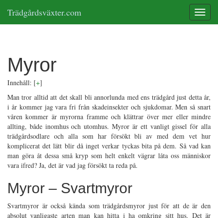
Trädgårdsväxter.com
Toggle
Myror
Innehåll:
[
+
]
Man tror alltid att det skall bli annorlunda med ens trädgård just detta år,
i år kommer jag vara fri från skadeinsekter och sjukdomar. Men så snart
våren kommer är myrorna framme och klättrar över mer eller mindre
allting, både inomhus och utomhus. Myror är ett vanligt gissel för alla
trädgårdsodlare och alla som har försökt bli av med dem vet hur
komplicerat det lätt blir då inget verkar tyckas bita på dem. Så vad kan
man göra åt dessa små kryp som helt enkelt vägrar låta oss människor
vara ifred? Ja, det är vad jag försökt ta reda på.
Myror – Svartmyror
Svartmyror är också kända som trädgårdsmyror just för att de är den
absolut vanligaste arten man kan hitta i ha omkring sitt hus. Det är