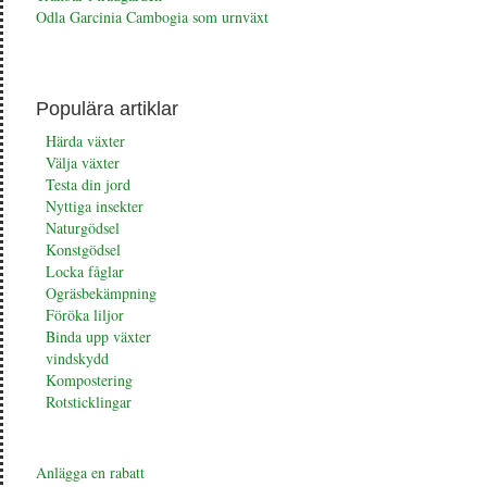
Odla Garcinia Cambogia som urnväxt
Populära artiklar
Härda växter
Välja växter
Testa din jord
Nyttiga insekter
Naturgödsel
Konstgödsel
Locka fåglar
Ogräsbekämpning
Föröka liljor
Binda upp växter
vindskydd
Kompostering
Rotsticklingar
Anlägga en rabatt