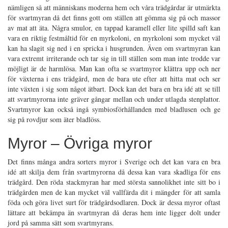
nämligen så att människans moderna hem och våra trädgårdar är utmärkta
för svartmyran då det finns gott om ställen att gömma sig på och massor
av mat att äta. Några smulor, en tappad karamell eller lite spilld saft kan
vara en riktig festmåltid för en myrkoloni, en myrkoloni som mycket väl
kan ha slagit sig ned i en spricka i husgrunden. Även om svartmyran kan
vara extremt irriterande och tar sig in till ställen som man inte trodde var
möjligt är de harmlösa. Man kan ofta se svartmyror klättra upp och ner
för växterna i ens trädgård, men de bara ute efter att hitta mat och ser
inte växten i sig som något ätbart. Dock kan det bara en bra idé att se till
att svartmyrorna inte gräver gångar mellan och under utlagda stenplattor.
Svartmyror kan också ingå symbiosförhållanden med bladlusen och ge
sig på rovdjur som äter bladlöss.
Myror – Övriga myror
Det finns många andra sorters myror i Sverige och det kan vara en bra
idé att skilja dem från svartmyrorna då dessa kan vara skadliga för ens
trädgård. Den röda stackmyran har med största sannolikhet inte sitt bo i
trädgården men de kan mycket väl vallfärda dit i mängder för att samla
föda och göra livet surt för trädgårdsodlaren. Dock är dessa myror oftast
lättare att bekämpa än svartmyran då deras hem inte ligger dolt under
jord på samma sätt som svartmyrans.