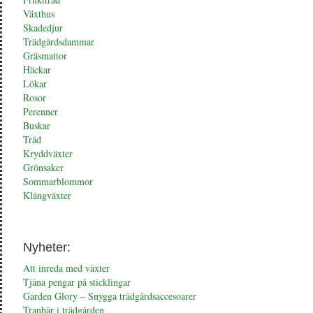
Växthus
Skadedjur
Trädgårdsdammar
Gräsmattor
Häckar
Lökar
Rosor
Perenner
Buskar
Träd
Kryddväxter
Grönsaker
Sommarblommor
Klängväxter
Nyheter:
Att inreda med växter
Tjäna pengar på sticklingar
Garden Glory – Snygga trädgårdsaccesoarer
Tranbär i trädgården