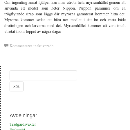
Om ingenting annat hjälper kan man utrota hela myrsamhället genom att
använda ett medel som heter Nippon. Nippon påminner om en
trögflytande sirap som läggs där myrorna garanterat kommer hitta det.
Myrorna kommer sedan att bära ner medlet i sitt bo och mata både
drottningen och larverna med det. Myrsamhället kommer att vara totalt
utrotat inom loppet av några dagar
för
Kommentarer inaktiverade
Myror
Avdelningar
Trädgårdsväxter
Fruktträd