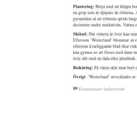
Plantering:
Börja med att klippa bo
en grop som är djupare än rötterna. 
pyramiden så att rötterna sprids län
decimeter under marknivån. Vattna och
Skötsel:
När vintern är över kan man
Eftersom ’Westerland’ blommar så ri
eftersom kvarliggande blad ökar ris
kan gynnas av att förses med ännu me
över allt med en låda eller plasthink.
Beskäring:
På våren skär man bort d
Övrigt
: ’Westerland’ utvecklades av
för
Kommentarer inaktiverade
’Weste
Ros