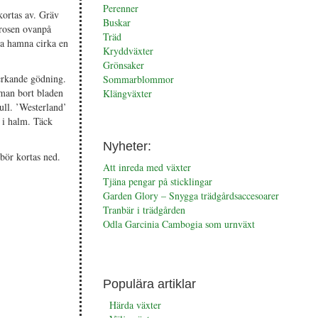
Perenner
kortas av. Gräv
Buskar
 rosen ovanpå
Träd
ka hamna cirka en
Kryddväxter
Grönsaker
erkande gödning.
Sommarblommor
 man bort bladen
Klängväxter
ull. ’Westerland’
 i halm. Täck
Nyheter:
bör kortas ned.
Att inreda med växter
Tjäna pengar på sticklingar
Garden Glory – Snygga trädgårdsaccesoarer
Tranbär i trädgården
Odla Garcinia Cambogia som urnväxt
Populära artiklar
Härda växter