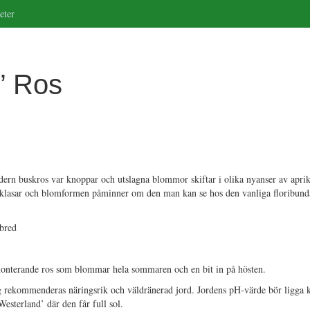
eter
’ Ros
ern buskros var knoppar och utslagna blommor skiftar i olika nyanser av aprik
 klasar och blomformen påminner om den man kan se hos den vanliga floribund
bred
monterande ros som blommar hela sommaren och en bit in på hösten.
g rekommenderas näringsrik och väldränerad jord. Jordens pH-värde bör ligga k
Westerland’ där den får full sol.