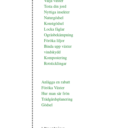
Välja växter
Testa din jord
Nyttiga insekter
Naturgödsel
Konstgödsel
Locka fåglar
Ogräsbekämpning
Föröka liljor
Binda upp växter
vindskydd
Kompostering
Rotsticklingar
Anlägga en rabatt
Föröka Växter
Hur man sår frön
Trädgårdsplanering
Gödsel