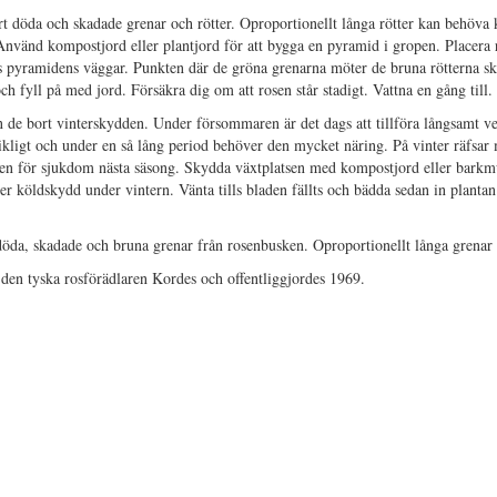
rt döda och skadade grenar och rötter. Oproportionellt långa rötter kan behöva 
Använd kompostjord eller plantjord för att bygga en pyramid i gropen. Placera
gs pyramidens väggar. Punkten där de gröna grenarna möter de bruna rötterna s
 fyll på med jord. Försäkra dig om att rosen står stadigt. Vattna en gång till.
 de bort vinterskydden. Under försommaren är det dags att tillföra långsamt v
kligt och under en så lång period behöver den mycket näring. På vinter räfsar
ken för sjukdom nästa säsong. Skydda växtplatsen med kompostjord eller barkm
r köldskydd under vintern. Vänta tills bladen fällts och bädda sedan in plantan
öda, skadade och bruna grenar från rosenbusken. Oproportionellt långa grenar 
 den tyska rosförädlaren Kordes och offentliggjordes 1969.
rland’