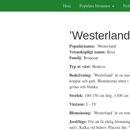
Hem
Populära blommor
Nyh
’Westerland
Populärnamn:
’Westerland’
Vetenskapligt namn:
Rosa
Familj:
Rosaceae
Typ av växt:
Buskros
Beskrivning:
’Westerland’ är en mod
koppar och gult. Blommorna sitter i
gröna och blanka.
Storlek:
100-150 cm hög, <100 cm 
Växtzon:
I – IV
Blomsäsong:
’Westerland’ är en re
Jord/läge:
För att få riklig blomnin
surt). Kalka vid behov. Placera din ’