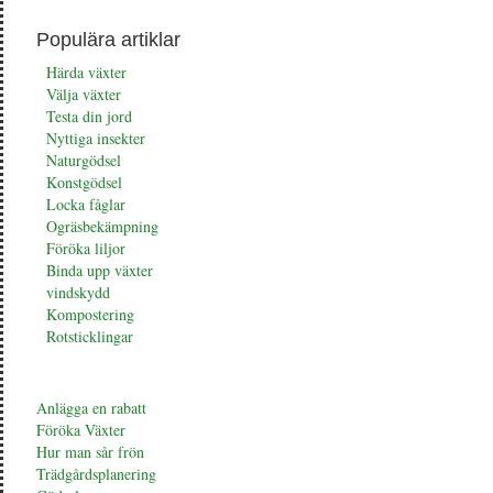
Populära artiklar
Härda växter
Välja växter
Testa din jord
Nyttiga insekter
Naturgödsel
Konstgödsel
Locka fåglar
Ogräsbekämpning
Föröka liljor
Binda upp växter
vindskydd
Kompostering
Rotsticklingar
Anlägga en rabatt
Föröka Växter
Hur man sår frön
Trädgårdsplanering