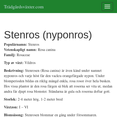
Trädgårdsväxter.com
Toggle
Stenros (nyponros)
Populärnamn:
Stenros
Vetenskapligt namn:
Rosa canina
Familj:
Rosaceae
Typ av växt:
Vildros
Beskrivning:
Stenrosen (Rosa canina) är även känd under namnet
nyponros och varje höst får den vackra orangefärgade nypon. Under
blomperioden bildas en riklig mängd enkla, rosa rosor över hela busken.
Hos vissa plantor är den rosa färgen så blek att rosorna ser vita ut, medan
andra får djupt rosa blomster. Ståndarna är gula och rosorna doftar gott.
Storlek:
2-4 meter hög, 1-2 meter bred
Växtzon:
I – VI
Blomsäsong:
Stenrosen blommar en gång under försommaren.