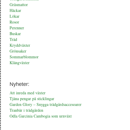
Gräsmattor
Häckar
Lökar
Rosor
Perenner
Buskar
Träd
Kryddväxter
Grönsaker
Sommarblommor
Klängväxter
Nyheter:
Att inreda med växter
Tjäna pengar på sticklingar
Garden Glory – Snygga trädgårdsaccesoarer
Tranbär i trädgården
Odla Garcinia Cambogia som urnväxt