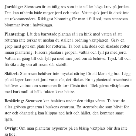
Jord/läge:
Stenrosen är en tålig ros som inte ställer höga krav på jorden.
Den kan uthärda både mager jord och torka. Vattensjuk jord är dock inte
att rekommendera. Rikligast blomning får man i full sol, men stenrosen
blommar även i halvskugga.
Plantering:
Låt den barrotade plantan så i en hink med vatten så att
rötterna inte torkar ut medan du ställer i ordning växtplatsen. Gräv en
grop med gott om plats för rötterna. Ta bort alla döda och skadade rötter
innan plantering. Placera plantan i gropen, vattna och fyll på med jord.
Vattna en gång till och fyll på med mer jord om så behövs. Tryck till och
försäkra dig om att rosen står stabilt.
Skötsel:
Stenrosen behöver inte mycket näring för att klara sig bra. Lägg
på ett lager kompost jord varje vår, det räcker. En nyplanterad rosenbuske
behöver vattnas om sommaren är torr första året. Täck gärna växtplatsen
med barkmull så hålls fukten kvar bättre.
Beskäring:
Stenrosen kan beskäras under den tidiga våren. Ta bort de
allra grövsta grenarna i buskens centrum. En stenrosbuske som blivit för
stor och ohanterlig kan klippas ned helt och hållet, den kommer snart
igen.
Övrigt
: Om man planterar nyponros på en blåsig växtplats blir den inte
så hög.