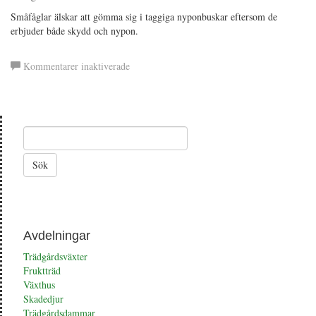
Småfåglar älskar att gömma sig i taggiga nyponbuskar eftersom de
erbjuder både skydd och nypon.
för
Kommentarer inaktiverade
Stenros
(nyponros)
Avdelningar
Trädgårdsväxter
Fruktträd
Växthus
Skadedjur
Trädgårdsdammar