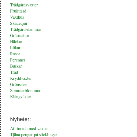
Trädgårdsväxter
Fruktträd
Växthus
Skadedjur
Trädgårdsdammar
Gräsmattor
Häckar
Lökar
Rosor
Perenner
Buskar
Träd
Kryddväxter
Grönsaker
Sommarblommor
Klängväxter
Nyheter:
Att inreda med växter
Tjäna pengar på sticklingar