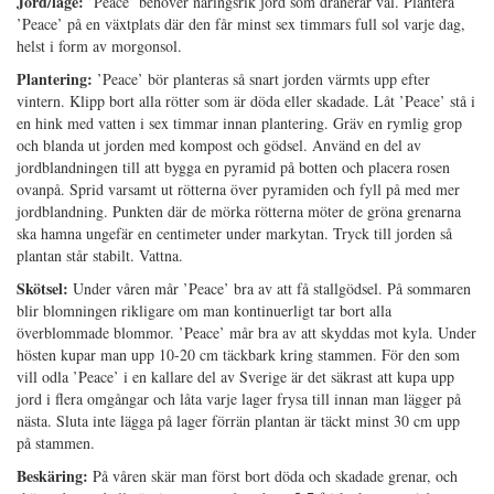
Jord/läge:
’Peace’ behöver näringsrik jord som dränerar väl. Plantera
’Peace’ på en växtplats där den får minst sex timmars full sol varje dag,
helst i form av morgonsol.
Plantering:
’Peace’ bör planteras så snart jorden värmts upp efter
vintern. Klipp bort alla rötter som är döda eller skadade. Låt ’Peace’ stå i
en hink med vatten i sex timmar innan plantering. Gräv en rymlig grop
och blanda ut jorden med kompost och gödsel. Använd en del av
jordblandningen till att bygga en pyramid på botten och placera rosen
ovanpå. Sprid varsamt ut rötterna över pyramiden och fyll på med mer
jordblandning. Punkten där de mörka rötterna möter de gröna grenarna
ska hamna ungefär en centimeter under markytan. Tryck till jorden så
plantan står stabilt. Vattna.
Skötsel:
Under våren mår ’Peace’ bra av att få stallgödsel. På sommaren
blir blomningen rikligare om man kontinuerligt tar bort alla
överblommade blommor. ’Peace’ mår bra av att skyddas mot kyla. Under
hösten kupar man upp 10-20 cm täckbark kring stammen. För den som
vill odla ’Peace’ i en kallare del av Sverige är det säkrast att kupa upp
jord i flera omgångar och låta varje lager frysa till innan man lägger på
nästa. Sluta inte lägga på lager förrän plantan är täckt minst 30 cm upp
på stammen.
Beskäring:
På våren skär man först bort döda och skadade grenar, och