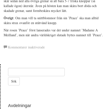
skär sedan ned alla övriga grenar så att bara 5-7 friska knoppar (så
kallade ögon) återstår. Även på hösten kan man skära bort döda och
skadade grenar, samt formbeskära mycket lätt.
Övrigt
: Om man vill ta snittblommor från sin ’Peace’ ska man alltid
skära strax ovanför en utåtvänd knopp.
När rosen ’Peace’ först lanserades var det under namnet ’Madame A
Meilland’, men när andra världskriget slutade byttes namnet till ’Peace’.
för
Kommentarer inaktiverade
’Peace’
Ros
Avdelningar