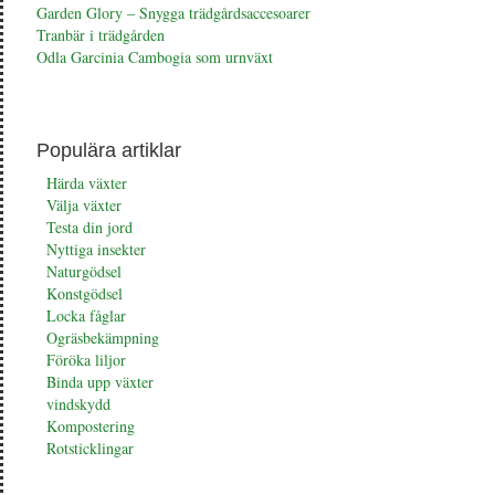
Garden Glory – Snygga trädgårdsaccesoarer
Tranbär i trädgården
Odla Garcinia Cambogia som urnväxt
Populära artiklar
Härda växter
Välja växter
Testa din jord
Nyttiga insekter
Naturgödsel
Konstgödsel
Locka fåglar
Ogräsbekämpning
Föröka liljor
Binda upp växter
vindskydd
Kompostering
Rotsticklingar