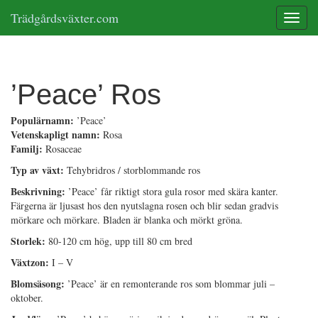
Trädgårdsväxter.com
Toggle
’Peace’ Ros
Populärnamn:
’Peace’
Vetenskapligt namn:
Rosa
Familj:
Rosaceae
Typ av växt:
Tehybridros / storblommande ros
Beskrivning:
’Peace’ får riktigt stora gula rosor med skära kanter.
Färgerna är ljusast hos den nyutslagna rosen och blir sedan gradvis
mörkare och mörkare. Bladen är blanka och mörkt gröna.
Storlek:
80-120 cm hög, upp till 80 cm bred
Växtzon:
I – V
Blomsäsong:
’Peace’ är en remonterande ros som blommar juli –
oktober.