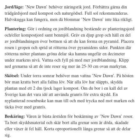
Jord/läge:
’New Dawn’ behöver näringsrik jord. Förbättra gärna din
trädgårdsjord med kompost och naturgödsel. Full sol rekommenderas.
Halvskugga kan fungera, men då blommar ’New Dawn’ inte lika rikligt.
Plantering:
Gör i ordning en jordblandning bestående av planteringsjord
och/eller kompostjord samt benmjöl. Gräv en djup grop och häll en del
av jordblandningen över bottnen så att du kan forma en pyramid. Placera
rosen i gropen och sprid ut rötterna över pyramidens sidor. Punkten där
rötterna möter plantans gröna delar ska hamna ungefär en decimeter
under markens nivå. Vattna och fyll på med mer jordblandning. Klipp
ned grenarna så att de inte reser sig mer än 25-30 cm ovan markytan.
Skötsel:
Under torra somrar behöver man vattna ’New Dawn’. På hösten
bör man kratta bort alla fallna löv. När alla löv har släppts, skydda
plantan med ett 2 dm tjock lager kompost. Om du bor i en kall del av
Sverige kan det vara idé att använda granris för extra skydd. En
nyplanterad rosenbuske kan man till och med trycka ned mot marken och
täcka över med granris.
Beskäring:
Våren är bästa årstiden för beskärning av ’New Dawn’ rosor.
Ta bort skyddsmaterial och skär bort alla grenar som är döda, skadade
eller växer åt fel håll. Korta oproportionellt långa grenar så att de delar
sig.