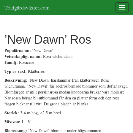
Trädgårdsväxter.com
Toggle
’New Dawn’ Ros
Populärnamn:
’New Dawn’
Vetenskapligt namn:
Rosa wichuraiana
Familj:
Rosaceae
Typ av växt:
Klätterros
Beskrivning:
’New Dawn’ härstammar från klätterrosen Rosa
wichuraiana. ’New Dawn’ får ädelrosformade blommor som doftar svagt.
Blomfärgen är milt porslinsrosa medan knopparna brukar vara mörkare.
När rosen börjar bli utblommad får den en plattar form och den rosa
färgen bleknar till vitt. De gröna bladen är blanka.
Storlek:
3-4 m hög, <2,5 m bred
Växtzon:
I – V
Blomsäsong:
’New Dawn’ blommar under högsommaren.