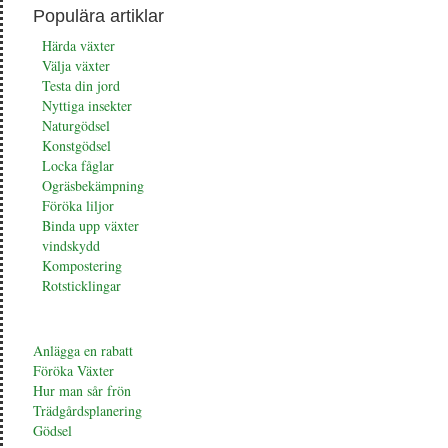
Populära artiklar
Härda växter
Välja växter
Testa din jord
Nyttiga insekter
Naturgödsel
Konstgödsel
Locka fåglar
Ogräsbekämpning
Föröka liljor
Binda upp växter
vindskydd
Kompostering
Rotsticklingar
Anlägga en rabatt
Föröka Växter
Hur man sår frön
Trädgårdsplanering
Gödsel