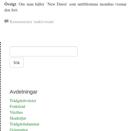
Övrigt
: Om man håller ’New Dawn’ som snittblomma inomhus vissnar
den fort.
för
Kommentarer inaktiverade
’New
Dawn’
Ros
Avdelningar
Trädgårdsväxter
Fruktträd
Växthus
Skadedjur
Trädgårdsdammar
Gräsmattor