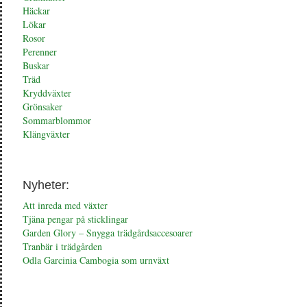
Häckar
Lökar
Rosor
Perenner
Buskar
Träd
Kryddväxter
Grönsaker
Sommarblommor
Klängväxter
Nyheter:
Att inreda med växter
Tjäna pengar på sticklingar
Garden Glory – Snygga trädgårdsaccesoarer
Tranbär i trädgården
Odla Garcinia Cambogia som urnväxt