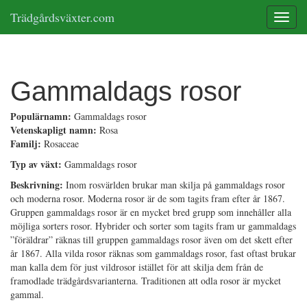
Trädgårdsväxter.com
Toggle
Gammaldags rosor
Populärnamn:
Gammaldags rosor
Vetenskapligt namn:
Rosa
Familj:
Rosaceae
Typ av växt:
Gammaldags rosor
Beskrivning:
Inom rosvärlden brukar man skilja på gammaldags rosor
och moderna rosor. Moderna rosor är de som tagits fram efter år 1867.
Gruppen gammaldags rosor är en mycket bred grupp som innehåller alla
möjliga sorters rosor. Hybrider och sorter som tagits fram ur gammaldags
”föräldrar” räknas till gruppen gammaldags rosor även om det skett efter
år 1867. Alla vilda rosor räknas som gammaldags rosor, fast oftast brukar
man kalla dem för just vildrosor istället för att skilja dem från de
framodlade trädgårdsvarianterna. Traditionen att odla rosor är mycket
gammal.