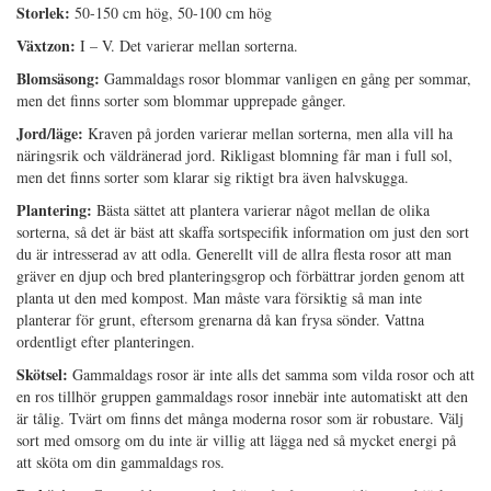
Storlek:
50-150 cm hög, 50-100 cm hög
Växtzon:
I – V. Det varierar mellan sorterna.
Blomsäsong:
Gammaldags rosor blommar vanligen en gång per sommar,
men det finns sorter som blommar upprepade gånger.
Jord/läge:
Kraven på jorden varierar mellan sorterna, men alla vill ha
näringsrik och väldränerad jord. Rikligast blomning får man i full sol,
men det finns sorter som klarar sig riktigt bra även halvskugga.
Plantering:
Bästa sättet att plantera varierar något mellan de olika
sorterna, så det är bäst att skaffa sortspecifik information om just den sort
du är intresserad av att odla. Generellt vill de allra flesta rosor att man
gräver en djup och bred planteringsgrop och förbättrar jorden genom att
planta ut den med kompost. Man måste vara försiktig så man inte
planterar för grunt, eftersom grenarna då kan frysa sönder. Vattna
ordentligt efter planteringen.
Skötsel:
Gammaldags rosor är inte alls det samma som vilda rosor och att
en ros tillhör gruppen gammaldags rosor innebär inte automatiskt att den
är tålig. Tvärt om finns det många moderna rosor som är robustare. Välj
sort med omsorg om du inte är villig att lägga ned så mycket energi på
att sköta om din gammaldags ros.