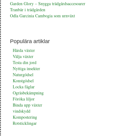
Garden Glory – Snygga trädgårdsaccesoarer
Tranbär i trädgården
Odla Garcinia Cambogia som urnväxt
Populära artiklar
Härda växter
Välja växter
Testa din jord
Nyttiga insekter
Naturgödsel
Konstgödsel
Locka fåglar
Ogräsbekämpning
Föröka liljor
Binda upp växter
vindskydd
Kompostering
Rotsticklingar