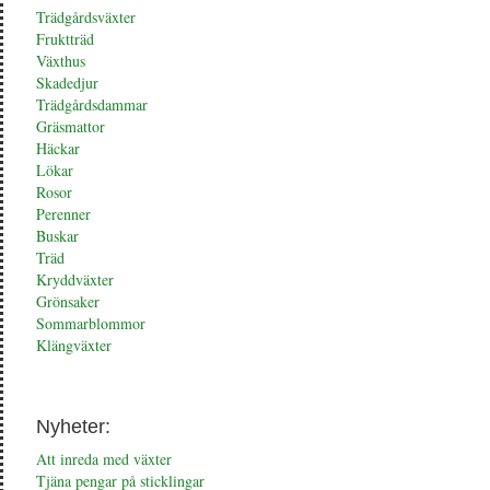
Trädgårdsväxter
Fruktträd
Växthus
Skadedjur
Trädgårdsdammar
Gräsmattor
Häckar
Lökar
Rosor
Perenner
Buskar
Träd
Kryddväxter
Grönsaker
Sommarblommor
Klängväxter
Nyheter:
Att inreda med växter
Tjäna pengar på sticklingar