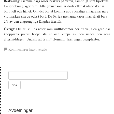
Beskäring:
Gammaldags rosor beskärs på våren, samtidigt som björkens
lövsprickning äger rum. Alla grenar som är döda eller skadade ska tas
bort helt och hållet. Om det börjat komma upp spensliga smågrenar nere
vid marken ska de också bort. De övriga grenarna kapar man så att bara
2/3 av den ursprungliga längden återstår.
Övrigt
: Om du vill ha rosor som snittblommor bör du välja en gren där
knopparna precis börjat slå ut och klippa av den under den sena
eftermiddagen. Undvik att ta snittblommor från unga rosenplantor.
för
Kommentarer inaktiverade
Gammaldags
rosor
Avdelningar