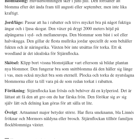
Blomsäsong:
Huvudblomningen sker i juni-juli. Den fortsätter att
blomma efter det ända fram till augusti eller september, men inte lika
kraftigt.
Jord/läge:
Passar att ha i rabatter och trivs mycket bra på något fuktiga
ängar och i ljusa skogar. Den växer på drygt 2000 meters höjd på
alpängarna i syd- och mellaneuropa. Den blommar som bäst i sol eller
halvskugga. Den gillar de flesta mullrika jordar speciellt de som behåller
fukten och är näringsrika. Växten bör inte utsättas för torka. Ett sk
woodland är det idealiska för Stjärnflocka.
Skötsel:
Klipp bort vissna blomstjälkar vart eftersom så bildar plantan
nya blommor. Den fungerar bra som snittblomma då den håller sig länge
i vas, men också mycket bra som eternell. Plocka och torka de nyutslagna
blommorna eller ta till vara på de som redan torkat i rabatten.
Förökning
: Stjärnflocka kan frösås och behöver då en kylperiod. Det är
lättast att få den att gro om du har färska frön. Den förökar sig av sig
själv lätt och delning kan göras för att sålla ut lite.
Övrigt
: Artnamnet major betyder större. Har flera smeknamn, bla Linnés
fröknar och Mormors nåldyna eller brosch. Stjärnflockan tillhör familjen
flockblommiga växter.