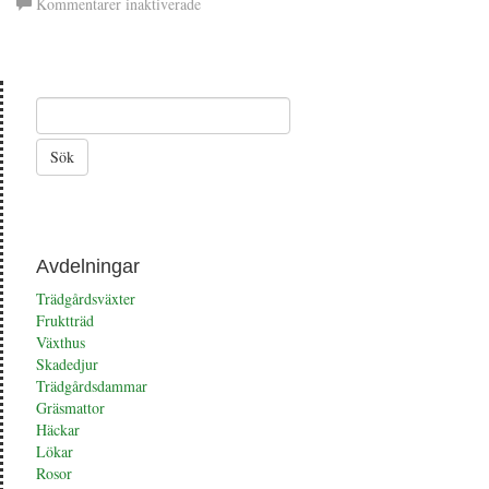
för
Kommentarer inaktiverade
Stjärnflocka
Avdelningar
Trädgårdsväxter
Fruktträd
Växthus
Skadedjur
Trädgårdsdammar
Gräsmattor
Häckar
Lökar
Rosor