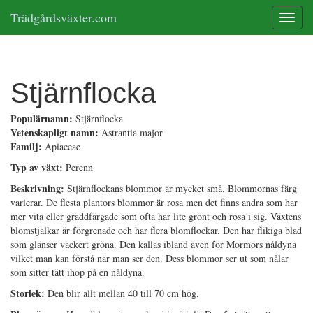
Trädgårdsväxter.com
Toggle
Stjärnflocka
Populärnamn:
Stjärnflocka
Vetenskapligt namn:
Astrantia major
Familj:
Apiaceae
Typ av växt:
Perenn
Beskrivning:
Stjärnflockans blommor är mycket små. Blommornas färg
varierar. De flesta plantors blommor är rosa men det finns andra som har
mer vita eller gräddfärgade som ofta har lite grönt och rosa i sig. Växtens
blomstjälkar är förgrenade och har flera blomflockar. Den har flikiga blad
som glänser vackert gröna. Den kallas ibland även för Mormors nåldyna
vilket man kan förstå när man ser den. Dess blommor ser ut som nålar
som sitter tätt ihop på en nåldyna.
Storlek:
Den blir allt mellan 40 till 70 cm hög.