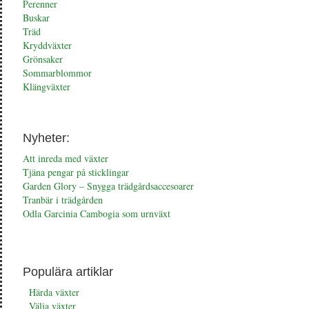
Perenner
Buskar
Träd
Kryddväxter
Grönsaker
Sommarblommor
Klängväxter
Nyheter:
Att inreda med växter
Tjäna pengar på sticklingar
Garden Glory – Snygga trädgårdsaccesoarer
Tranbär i trädgården
Odla Garcinia Cambogia som urnväxt
Populära artiklar
Härda växter
Välja växter