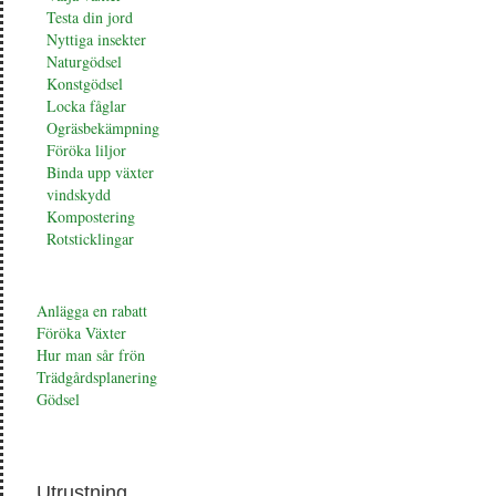
Testa din jord
Nyttiga insekter
Naturgödsel
Konstgödsel
Locka fåglar
Ogräsbekämpning
Föröka liljor
Binda upp växter
vindskydd
Kompostering
Rotsticklingar
Anlägga en rabatt
Föröka Växter
Hur man sår frön
Trädgårdsplanering
Gödsel
Utrustning