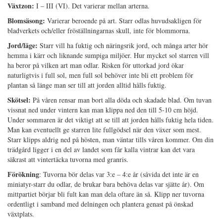
Växtzon:
I – III (VI). Det varierar mellan arterna.
Blomsäsong:
Varierar beroende på art. Starr odlas huvudsakligen för
bladverkets och/eller fröställningarnas skull, inte för blommorna.
Jord/läge:
Starr vill ha fuktig och näringsrik jord, och många arter hör
hemma i kärr och liknande sumpiga miljöer. Hur mycket sol starren vill
ha beror på vilken art man odlar. Risken för uttorkad jord ökar
naturligtvis i full sol, men full sol behöver inte bli ett problem för
plantan så länge man ser till att jorden alltid hålls fuktig.
Skötsel:
På våren rensar man bort alla döda och skadade blad. Om tuvan
vissnat ned under vintern kan man klippa ned den till 5-10 cm höjd.
Under sommaren är det viktigt att se till att jorden hålls fuktig hela tiden.
Man kan eventuellt ge starren lite fullgödsel när den växer som mest.
Starr klipps aldrig ned på hösten, man väntar tills våren kommer. Om din
trädgård ligger i en del av landet som får kalla vintrar kan det vara
säkrast att vintertäcka tuvorna med granris.
Förökning
: Tuvorna bör delas var 3:e – 4:e år (såvida det inte är en
miniatyr-starr du odlar, de brukar bara behöva delas var sjätte år). Om
mittpartiet börjar bli fult kan man dela oftare än så. Klipp ner tuvorna
ordentligt i samband med delningen och plantera genast på önskad
växtplats.