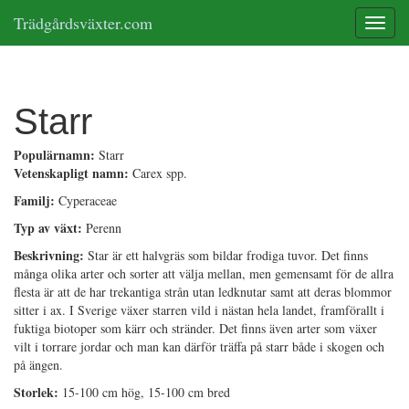
Trädgårdsväxter.com
Toggle
Starr
Populärnamn:
Starr
Vetenskapligt namn:
Carex spp.
Familj:
Cyperaceae
Typ av växt:
Perenn
Beskrivning:
Star är ett halvgräs som bildar frodiga tuvor. Det finns
många olika arter och sorter att välja mellan, men gemensamt för de allra
flesta är att de har trekantiga strån utan ledknutar samt att deras blommor
sitter i ax. I Sverige växer starren vild i nästan hela landet, framförallt i
fuktiga biotoper som kärr och stränder. Det finns även arter som växer
vilt i torrare jordar och man kan därför träffa på starr både i skogen och
på ängen.
Storlek:
15-100 cm hög, 15-100 cm bred