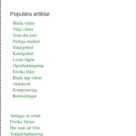
Populära artiklar
Härda växter
Välja växter
Testa din jord
Nyttiga insekter
Naturgödsel
Konstgödsel
Locka fåglar
Ogräsbekämpning
Föröka liljor
Binda upp växter
vindskydd
Kompostering
Rotsticklingar
Anlägga en rabatt
Föröka Växter
Hur man sår frön
Trädgårdsplanering