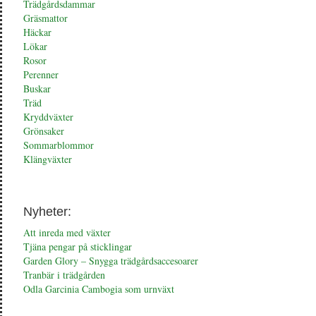
Trädgårdsdammar
Gräsmattor
Häckar
Lökar
Rosor
Perenner
Buskar
Träd
Kryddväxter
Grönsaker
Sommarblommor
Klängväxter
Nyheter:
Att inreda med växter
Tjäna pengar på sticklingar
Garden Glory – Snygga trädgårdsaccesoarer
Tranbär i trädgården
Odla Garcinia Cambogia som urnväxt