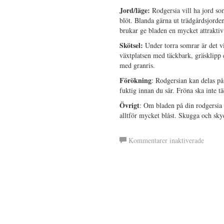
Jord/läge:
Rodgersia vill ha jord som
blöt. Blanda gärna ut trädgårdsjord
brukar ge bladen en mycket attraktiv
Skötsel:
Under torra somrar är det vi
växtplatsen med täckbark, gräsklipp e
med granris.
Förökning
: Rodgersian kan delas på
fuktig innan du sår. Fröna ska inte t
Övrigt
: Om bladen på din rodgersia få
alltför mycket blåst. Skugga och skydd
för
Kommentarer inaktiverade
Rodger