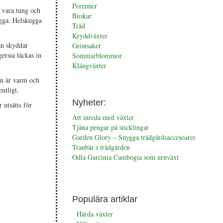
Perenner
l vara tung och
Buskar
ugga. Helskugga
Träd
Kryddväxter
an skyddar
Grönsaker
gersia täckas in
Sommarblommor
Klängväxter
den är varm och
ntligt.
Nyheter:
 utsätts för
Att inreda med växter
Tjäna pengar på sticklingar
Garden Glory – Snygga trädgårdsaccesoarer
Tranbär i trädgården
Odla Garcinia Cambogia som urnväxt
Populära artiklar
Härda växter