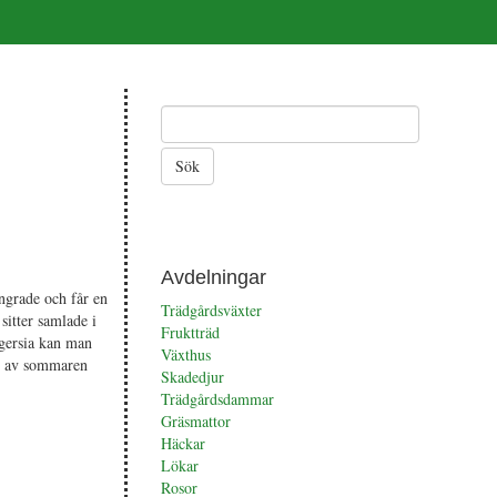
Avdelningar
ngrade och får en
Trädgårdsväxter
sitter samlade i
Fruktträd
dgersia kan man
Växthus
en av sommaren
Skadedjur
Trädgårdsdammar
Gräsmattor
Häckar
Lökar
Rosor