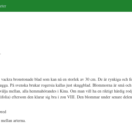
eter
.
vackra bronstonade blad som kan nå en storlek av 30 cm. De är rynkiga och fi
skugga. På svenska brukar rogersia kallas just skuggblad. Blommorna är små och 
att välja mellan, alla hemmahörandes i Kina. Om man vill ha en riktigt härdig ro
ulifolia) eftersom den klarar sig bra i zon VIII. Den blommar under senare del
bred
r mellan arterna.