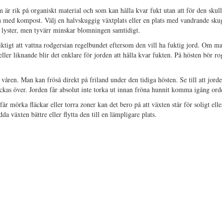
 är rik på organiskt material och som kan hålla kvar fukt utan att för den skul
en med kompost. Välj en halvskuggig växtplats eller en plats med vandrande sk
 lyster, men tyvärr minskar blomningen samtidigt.
ktigt att vattna rodgersian regelbundet eftersom den vill ha fuktig jord. Om m
ller liknande blir det enklare för jorden att hålla kvar fukten. På hösten bör ro
 våren. Man kan fröså direkt på friland under den tidiga hösten. Se till att jor
äckas över. Jorden får absolut inte torka ut innan fröna hunnit komma igång orde
r mörka fläckar eller torra zoner kan det bero på att växten står för soligt eller
a växten bättre eller flytta den till en lämpligare plats.
sia