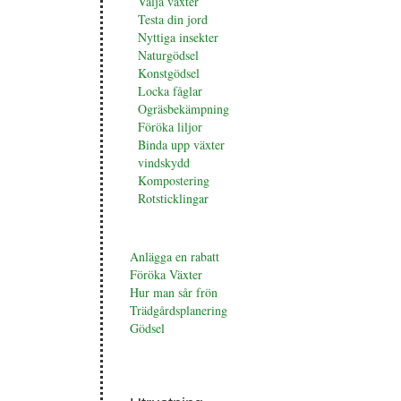
Välja växter
Testa din jord
Nyttiga insekter
Naturgödsel
Konstgödsel
Locka fåglar
Ogräsbekämpning
Föröka liljor
Binda upp växter
vindskydd
Kompostering
Rotsticklingar
Anlägga en rabatt
Föröka Växter
Hur man sår frön
Trädgårdsplanering
Gödsel