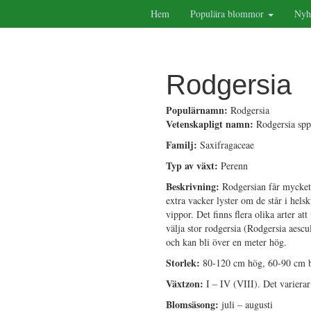
Hem
Populära blommor
Nyh
Rodgersia
Populärnamn:
Rodgersia
Vetenskapligt namn:
Rodgersia spp
Familj:
Saxifragaceae
Typ av växt:
Perenn
Beskrivning:
Rodgersian får mycket 
extra vacker lyster om de står i hel
vippor. Det finns flera olika arter 
välja stor rodgersia (Rodgersia aesc
och kan bli över en meter hög.
Storlek:
80-120 cm hög, 60-90 cm 
Växtzon:
I – IV (VIII). Det variera
Blomsäsong:
juli – augusti