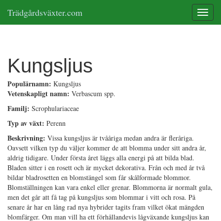
Trädgårdsväxter.com
Toggle
Kungsljus
Populärnamn:
Kungsljus
Vetenskapligt namn:
Verbascum spp.
Familj:
Scrophulariaceae
Typ av växt:
Perenn
Beskrivning:
Vissa kungsljus är tvååriga medan andra är fleråriga.
Oavsett vilken typ du väljer kommer de att blomma under sitt andra år,
aldrig tidigare. Under första året läggs alla energi på att bilda blad.
Bladen sitter i en rosett och är mycket dekorativa. Från och med år två
bildar bladrosetten en blomstängel som får skålformade blommor.
Blomställningen kan vara enkel eller grenar. Blommorna är normalt gula,
men det går att få tag på kungsljus som blommar i vitt och rosa. På
senare år har en lång rad nya hybrider tagits fram vilket ökat mängden
blomfärger. Om man vill ha ett förhållandevis lågväxande kungsljus kan