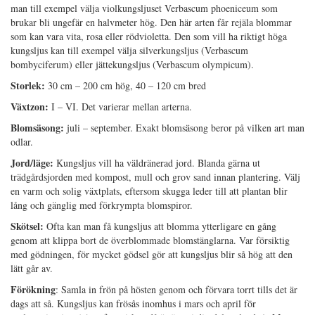
man till exempel välja violkungsljuset Verbascum phoeniceum som
brukar bli ungefär en halvmeter hög. Den här arten får rejäla blommar
som kan vara vita, rosa eller rödvioletta. Den som vill ha riktigt höga
kungsljus kan till exempel välja silverkungsljus (Verbascum
bombyciferum) eller jättekungsljus (Verbascum olympicum).
Storlek:
30 cm – 200 cm hög, 40 – 120 cm bred
Växtzon:
I – VI. Det varierar mellan arterna.
Blomsäsong:
juli – september. Exakt blomsäsong beror på vilken art man
odlar.
Jord/läge:
Kungsljus vill ha väldränerad jord. Blanda gärna ut
trädgårdsjorden med kompost, mull och grov sand innan plantering. Välj
en varm och solig växtplats, eftersom skugga leder till att plantan blir
lång och gänglig med förkrympta blomspiror.
Skötsel:
Ofta kan man få kungsljus att blomma ytterligare en gång
genom att klippa bort de överblommade blomstänglarna. Var försiktig
med gödningen, för mycket gödsel gör att kungsljus blir så hög att den
lätt går av.
Förökning
: Samla in frön på hösten genom och förvara torrt tills det är
dags att så. Kungsljus kan frösås inomhus i mars och april för