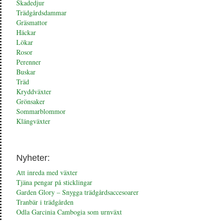
Skadedjur
Trädgårdsdammar
Gräsmattor
Häckar
Lökar
Rosor
Perenner
Buskar
Träd
Kryddväxter
Grönsaker
Sommarblommor
Klängväxter
Nyheter:
Att inreda med växter
Tjäna pengar på sticklingar
Garden Glory – Snygga trädgårdsaccesoarer
Tranbär i trädgården
Odla Garcinia Cambogia som urnväxt