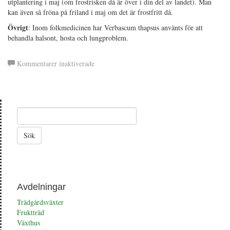
utplantering i maj (om frostrisken då är över i din del av landet). Man
kan även så fröna på friland i maj om det är frostfritt då.
Övrigt
: Inom folkmedicinen har Verbascum thapsus använts för att
behandla halsont, hosta och lungproblem.
för
Kommentarer inaktiverade
Kungsljus
Avdelningar
Trädgårdsväxter
Fruktträd
Växthus