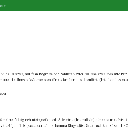
eter
lda irisarter, allt från högresta och robusta växter till små arter som inte blir 
utan det finns också arter som får vackra bär, t ex koralliris (Iris foetidissima
bred
 föredrar fuktig och näringsrik jord. Silveriris (Iris pallida) däremot trivs bäst i
 Svärdsliljan (Iris pseudacorus) hör hemma längs sjöstränder och kan växa i 10-