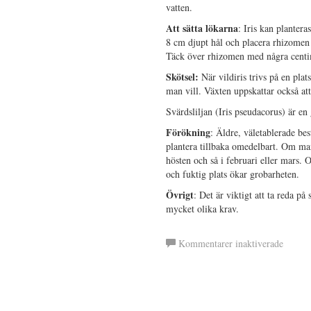
vatten.
Att sätta lökarna
: Iris kan planter
8 cm djupt hål och placera rhizomen h
Täck över rhizomen med några centime
Skötsel:
När vildiris trivs på en pl
man vill. Växten uppskattar också att
Svärdsliljan (Iris pseudacorus) är e
Förökning
: Äldre, väletablerade be
plantera tillbaka omedelbart. Om ma
hösten och så i februari eller mars.
och fuktig plats ökar grobarheten.
Övrigt
: Det är viktigt att ta reda på
mycket olika krav.
för
Kommentarer inaktiverade
Vildiri