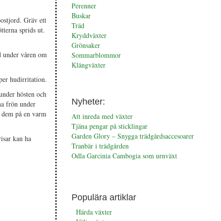
Perenner
Buskar
ostjord. Gräv ett
Träd
tterna sprids ut.
Kryddväxter
Grönsaker
ad under våren om
Sommarblommor
Klängväxter
er hudirritation.
 under hösten och
Nyheter:
na frön under
ar dem på en varm
Att inreda med växter
Tjäna pengar på sticklingar
Garden Glory – Snygga trädgårdsaccesoarer
risar kan ha
Tranbär i trädgården
Odla Garcinia Cambogia som urnväxt
Populära artiklar
Härda växter