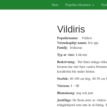
Hem
Populära blommor
Nyh
Vildiris
Populärnamn:
Vildiris
Vetenskapligt namn:
Iris spp.
Familj:
Iridaceae
Typ av växt:
Lökväxt
Beskrivning:
Det finns många olika vi
Irisarna har inte bara vackra blommor 
korallröda bär under hösten.
Storlek:
40-100 cm hög, 40-50 cm 
Växtzon:
I – III
Blomsäsong:
maj och juni
Jord/läge:
De flesta arter av vildiris
trädgårdsjord som inte är så fuktig.