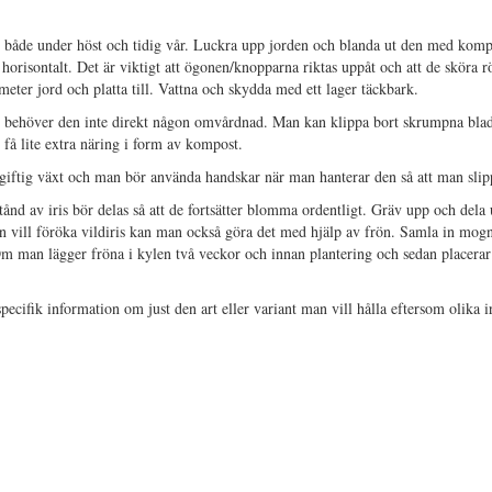
as både under höst och tidig vår. Luckra upp jorden och blanda ut den med komp
orisontalt. Det är viktigt att ögonen/knopparna riktas uppåt och att de sköra rö
ter jord och platta till. Vattna och skydda med ett lager täckbark.
ats behöver den inte direkt någon omvårdnad. Man kan klippa bort skrumpna bl
 få lite extra näring i form av kompost.
n giftig växt och man bör använda handskar när man hanterar den så att man slipp
stånd av iris bör delas så att de fortsätter blomma ordentligt. Gräv upp och dela
n vill föröka vildiris kan man också göra det med hjälp av frön. Samla in mog
 Om man lägger fröna i kylen två veckor och innan plantering och sedan placer
 specifik information om just den art eller variant man vill hålla eftersom olika i
s