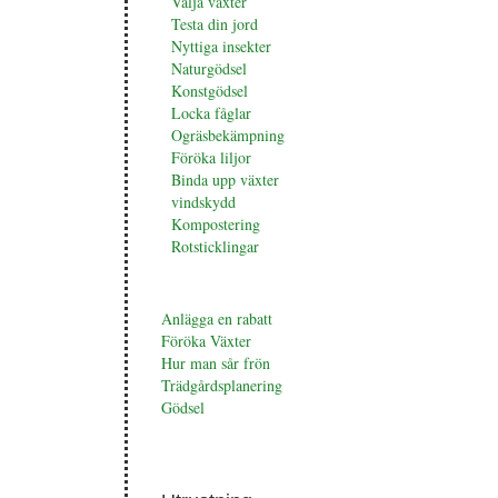
Välja växter
Testa din jord
Nyttiga insekter
Naturgödsel
Konstgödsel
Locka fåglar
Ogräsbekämpning
Föröka liljor
Binda upp växter
vindskydd
Kompostering
Rotsticklingar
Anlägga en rabatt
Föröka Växter
Hur man sår frön
Trädgårdsplanering
Gödsel