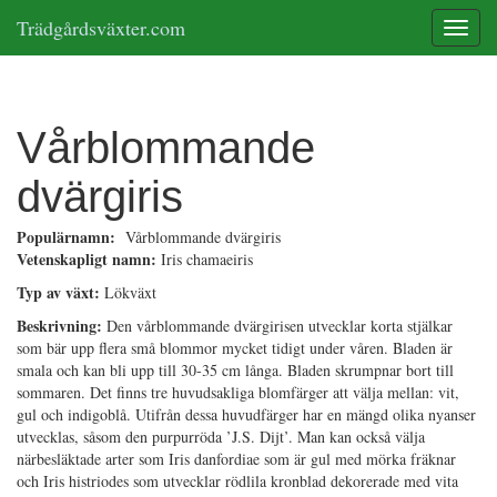
Trädgårdsväxter.com
Toggle
Vårblommande
dvärgiris
Populärnamn:
Vårblommande dvärgiris
Vetenskapligt namn:
Iris chamaeiris
Typ av växt:
Lökväxt
Beskrivning:
Den vårblommande dvärgirisen utvecklar korta stjälkar
som bär upp flera små blommor mycket tidigt under våren. Bladen är
smala och kan bli upp till 30-35 cm långa. Bladen skrumpnar bort till
sommaren. Det finns tre huvudsakliga blomfärger att välja mellan: vit,
gul och indigoblå. Utifrån dessa huvudfärger har en mängd olika nyanser
utvecklas, såsom den purpurröda ’J.S. Dijt’. Man kan också välja
närbesläktade arter som Iris danfordiae som är gul med mörka fräknar
och Iris histriodes som utvecklar rödlila kronblad dekorerade med vita