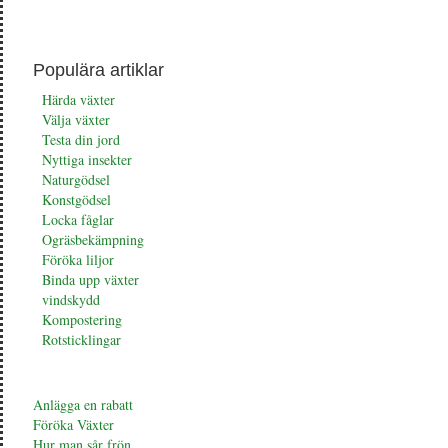
Populära artiklar
Härda växter
Välja växter
Testa din jord
Nyttiga insekter
Naturgödsel
Konstgödsel
Locka fåglar
Ogräsbekämpning
Föröka liljor
Binda upp växter
vindskydd
Kompostering
Rotsticklingar
Anlägga en rabatt
Föröka Växter
Hur man sår frön