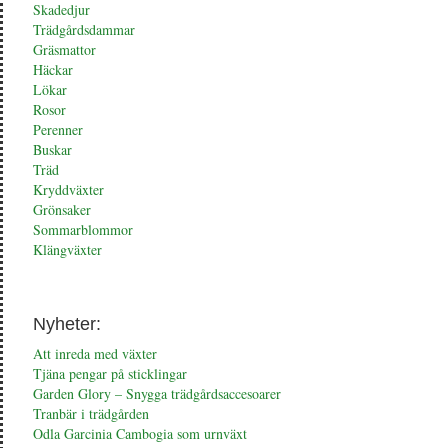
Skadedjur
Trädgårdsdammar
Gräsmattor
Häckar
Lökar
Rosor
Perenner
Buskar
Träd
Kryddväxter
Grönsaker
Sommarblommor
Klängväxter
Nyheter:
Att inreda med växter
Tjäna pengar på sticklingar
Garden Glory – Snygga trädgårdsaccesoarer
Tranbär i trädgården
Odla Garcinia Cambogia som urnväxt