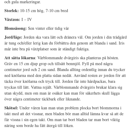
och gula markeringar.
Storlek:
10-15 cm hög, 7-10 cm bred
Växtzon:
I – IV
Blomsäsong:
Sen vinter eller tidig vår
Jord/läge:
Jorden ska vara lätt och dränera väl. Om jorden i din trädgård
är tung och/eller lerig kan du förbättra den genom att blanda i sand. Iris
mår inte bra på växtplatser som är ständigt fuktiga.
Att sätta lökarna
: Vårblommande dvärgiris ska planteras på hösten.
Gräv en 15 cm djup grop och tillsätt benmjöl. Fyll på med några
centimeter jord och 2 cm sand. Blanda allting ordentlig innan du trycker
ned knölarna med den platta sidan nedåt. Använd resten av jorden för att
täcka över knölarna och tryck till. Jorden får inte hårdpackas, bara
tryckas till lätt. Vattna rejält. Vårblommande dvärgiris brukar klara sig
utan skydd, men om man är osäker kan man för säkerhets skull lägga
över några centimeter täckbark eller liknande.
Skötsel:
Under våren kan man utan problem plocka bort blommorna i
takt med att det vissnar, men bladen bör man alltid lämna kvar så att de
får vissna i sin egen takt. Om man tar bort bladen tar man bort viktig
näring som borde ha fått återgå till löken.