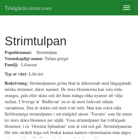
Trädgårdsväxter.com
Toggle
Strimtulpan
Populärnamn:
Strimtulpan
Vetenskapligt namn:
Tulipa greigii
Familj:
Liliaceae
Typ av växt:
Lökväxt
Beskrivning:
Strimtulpanens gröna blad är dekorerade med längsgående
mörka strimmor, därav namnet. De stora blommorna kan vara röda,
orangea, gula eller skära och det finns många olika nyanser att välja
mellan. I Sverige är ’Rödluvan’ en av de mest frekvent odlade
varianterna. Den är starkts röd med svart mitt. Man kan också odla
flerblommiga strimtulpaner i sin trädgård såsom ’Toronto’ som får minst
tre stora skära blommor per stjälk. Vissa strimtulpaner har tvåfärgade
blommor, t ex ’Oriental Splendour’ som är röd och gul. Strimtulpanerna
blir inte särskilt höga och brukar kunna hantera vårstormarna utan några