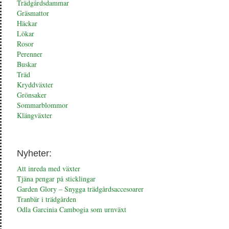
Trädgårdsdammar
Gräsmattor
Häckar
Lökar
Rosor
Perenner
Buskar
Träd
Kryddväxter
Grönsaker
Sommarblommor
Klängväxter
Nyheter:
Att inreda med växter
Tjäna pengar på sticklingar
Garden Glory – Snygga trädgårdsaccesoarer
Tranbär i trädgården
Odla Garcinia Cambogia som urnväxt