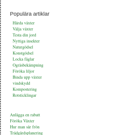
Populära artiklar
Härda växter
Välja växter
Testa din jord
Nyttiga insekter
Naturgödsel
Konstgödsel
Locka fåglar
Ogräsbekämpning
Föröka liljor
Binda upp växter
vindskydd
Kompostering
Rotsticklingar
Anlägga en rabatt
Föröka Växter
Hur man sår frön
Trädgårdsplanering