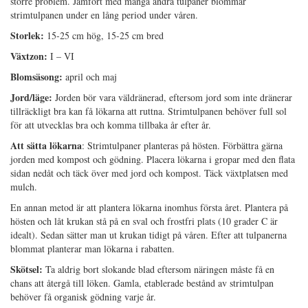
större problem. Jämfört med många andra tulpaner blommar
strimtulpanen under en lång period under våren.
Storlek:
15-25 cm hög, 15-25 cm bred
Växtzon:
I – VI
Blomsäsong:
april och maj
Jord/läge:
Jorden bör vara väldränerad, eftersom jord som inte dränerar
tillräckligt bra kan få lökarna att ruttna. Strimtulpanen behöver full sol
för att utvecklas bra och komma tillbaka år efter år.
Att sätta lökarna
: Strimtulpaner planteras på hösten. Förbättra gärna
jorden med kompost och gödning. Placera lökarna i gropar med den flata
sidan nedåt och täck över med jord och kompost. Täck växtplatsen med
mulch.
En annan metod är att plantera lökarna inomhus första året. Plantera på
hösten och låt krukan stå på en sval och frostfri plats (10 grader C är
idealt). Sedan sätter man ut krukan tidigt på våren. Efter att tulpanerna
blommat planterar man lökarna i rabatten.
Skötsel:
Ta aldrig bort slokande blad eftersom näringen måste få en
chans att återgå till löken. Gamla, etablerade bestånd av strimtulpan
behöver få organisk gödning varje år.