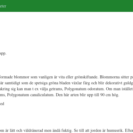
eter
spp.
rmade blommor som vanligen är vita eller grönskiftande. Blommorna sitter p
 bär samtidigt som de spetsiga gröna bladen växlar färg och blir dekorativt gul
kring sig kan man t ex välja getrams, Polygonatum odoratum. Om man istället v
ms, Polygonatum canaliculatum. Den här arten blir upp till 90 cm hög.
red
m är lätt och väldränerad men ändå fuktig. Se till att jorden är humusrik. Eft