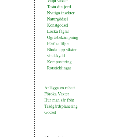
Välja växter
Testa din jord
Nyttiga insekter
Naturgödsel
Konstgödsel
Locka fåglar
Ogräsbekämpning
Föröka liljor
Binda upp växter
vindskydd
Kompostering
Rotsticklingar
Anlägga en rabatt
Föröka Växter
Hur man sår frön
Trädgårdsplanering
Gödsel