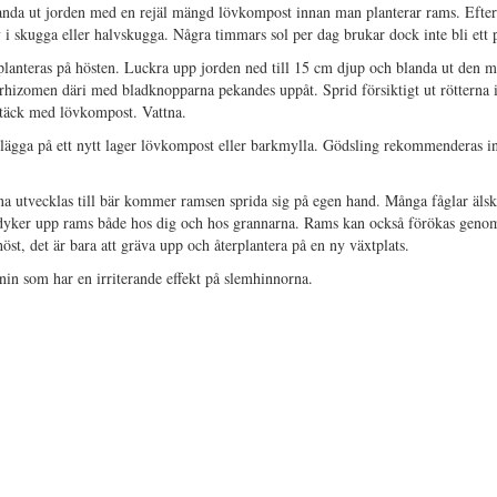
blanda ut jorden med en rejäl mängd lövkompost innan man planterar rams. Efte
v i skugga eller halvskugga. Några timmars sol per dag brukar dock inte bli ett
planteras på hösten. Luckra upp jorden ned till 15 cm djup och blanda ut den 
rhizomen däri med bladknopparna pekandes uppåt. Sprid försiktigt ut rötterna 
h täck med lövkompost. Vattna.
lägga på ett nytt lager lövkompost eller barkmylla. Gödsling rekommenderas in
 utvecklas till bär kommer ramsen sprida sig på egen hand. Många fåglar älska
 dyker upp rams både hos dig och hos grannarna. Rams kan också förökas geno
höst, det är bara att gräva upp och återplantera på en ny växtplats.
nin som har en irriterande effekt på slemhinnorna.