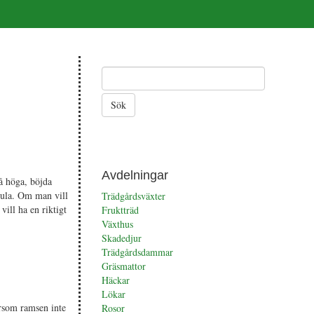
Avdelningar
å höga, böjda
dgula. Om man vill
Trädgårdsväxter
ill ha en riktigt
Fruktträd
Växthus
Skadedjur
Trädgårdsdammar
Gräsmattor
Häckar
Lökar
ersom ramsen inte
Rosor