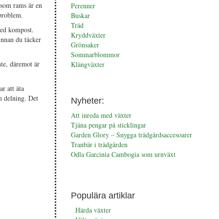
rsom rams är en
Perenner
 problem.
Buskar
Träd
med kompost.
Kryddväxter
innan du täcker
Grönsaker
Sommarblommor
te, däremot är
Klängväxter
r att äta
m delning. Det
Nyheter:
Att inreda med växter
Tjäna pengar på sticklingar
Garden Glory – Snygga trädgårdsaccesoarer
Tranbär i trädgården
Odla Garcinia Cambogia som urnväxt
Populära artiklar
Härda växter