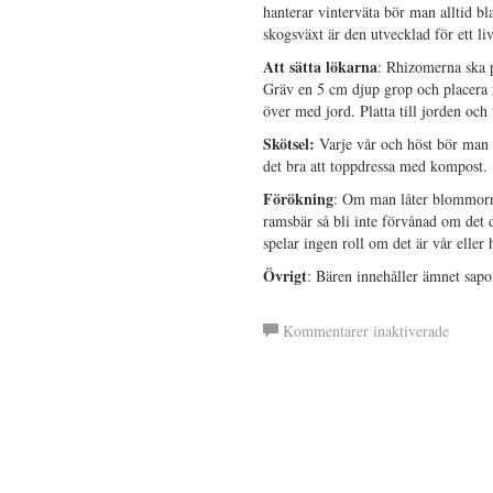
hanterar vinterväta bör man alltid 
skogsväxt är den utvecklad för ett li
Att sätta lökarna
: Rhizomerna ska 
Gräv en 5 cm djup grop och placera 
över med jord. Platta till jorden oc
Skötsel:
Varje vår och höst bör man 
det bra att toppdressa med kompost.
Förökning
: Om man låter blommorna
ramsbär så bli inte förvånad om det
spelar ingen roll om det är vår eller 
Övrigt
: Bären innehåller ämnet sapo
för
Kommentarer inaktiverade
Rams