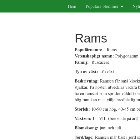
Hem
Populära blommor
Nyh
Rams
Populärnamn:
Rams
Vetenskapligt namn:
Polygonatum 
Familj:
Ruscaceae
Typ av växt:
Lökväxt
Beskrivning:
Ramsen får små klockfo
stjälkar. På hösten utvecklas vackra
ha en ramsart som sprider väldoft om
hög ram kan man välja bredbladig ra
Storlek:
10-90 cm hög, 40-45 cm b
Växtzon:
I – VIII (beroende på art)
Blomsäsong:
juni och juli
Jord/läge:
Ramsen mår bäst i jord so