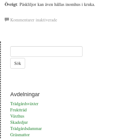
Övrigt
: Påskliljor kan även hållas inomhus i kruka.
för
Kommentarer inaktiverade
Påsklilja
Avdelningar
Trädgårdsväxter
Fruktträd
Växthus
Skadedjur
Trädgårdsdammar
Gräsmattor