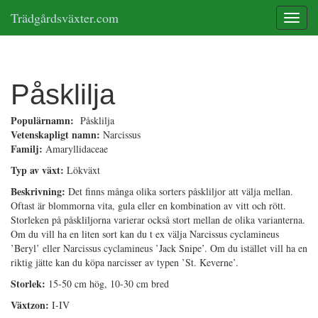
Trädgårdsväxter.com
Toggle
Påsklilja
Populärnamn:
Påsklilja
Vetenskapligt namn:
Narcissus
Familj:
Amaryllidaceae
Typ av växt:
Lökväxt
Beskrivning:
Det finns många olika sorters påskliljor att välja mellan.
Oftast är blommorna vita, gula eller en kombination av vitt och rött.
Storleken på påskliljorna varierar också stort mellan de olika varianterna.
Om du vill ha en liten sort kan du t ex välja Narcissus cyclamineus
’Beryl’ eller Narcissus cyclamineus ’Jack Snipe’. Om du istället vill ha en
riktig jätte kan du köpa narcisser av typen ’St. Keverne’.
Storlek:
15-50 cm hög, 10-30 cm bred
Växtzon:
I-IV