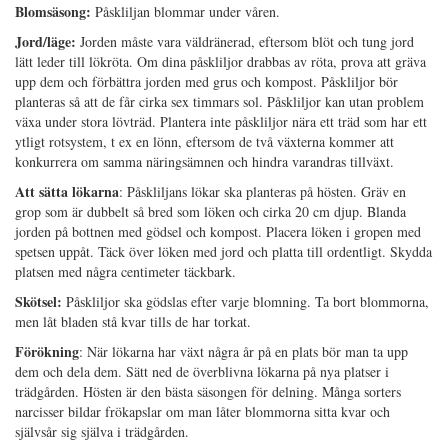
Blomsäsong:
Påskliljan blommar under våren.
Jord/läge:
Jorden måste vara väldränerad, eftersom blöt och tung jord
lätt leder till lökröta. Om dina påskliljor drabbas av röta, prova att gräva
upp dem och förbättra jorden med grus och kompost. Påskliljor bör
planteras så att de får cirka sex timmars sol. Påskliljor kan utan problem
växa under stora lövträd. Plantera inte påskliljor nära ett träd som har ett
ytligt rotsystem, t ex en lönn, eftersom de två växterna kommer att
konkurrera om samma näringsämnen och hindra varandras tillväxt.
Att sätta lökarna
: Påskliljans lökar ska planteras på hösten. Gräv en
grop som är dubbelt så bred som löken och cirka 20 cm djup. Blanda
jorden på bottnen med gödsel och kompost. Placera löken i gropen med
spetsen uppåt. Täck över löken med jord och platta till ordentligt. Skydda
platsen med några centimeter täckbark.
Skötsel:
Påskliljor ska gödslas efter varje blomning. Ta bort blommorna,
men låt bladen stå kvar tills de har torkat.
Förökning
: När lökarna har växt några år på en plats bör man ta upp
dem och dela dem. Sätt ned de överblivna lökarna på nya platser i
trädgården. Hösten är den bästa säsongen för delning. Många sorters
narcisser bildar frökapslar om man låter blommorna sitta kvar och
självsår sig själva i trädgården.