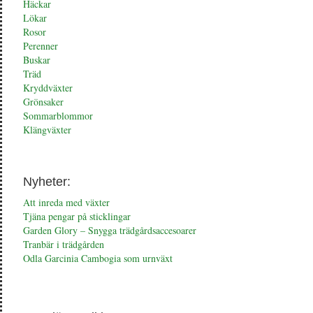
Häckar
Lökar
Rosor
Perenner
Buskar
Träd
Kryddväxter
Grönsaker
Sommarblommor
Klängväxter
Nyheter:
Att inreda med växter
Tjäna pengar på sticklingar
Garden Glory – Snygga trädgårdsaccesoarer
Tranbär i trädgården
Odla Garcinia Cambogia som urnväxt