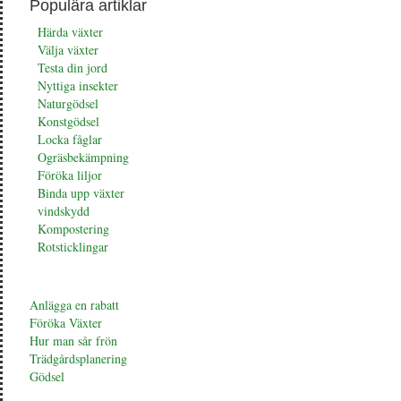
Populära artiklar
Härda växter
Välja växter
Testa din jord
Nyttiga insekter
Naturgödsel
Konstgödsel
Locka fåglar
Ogräsbekämpning
Föröka liljor
Binda upp växter
vindskydd
Kompostering
Rotsticklingar
Anlägga en rabatt
Föröka Växter
Hur man sår frön
Trädgårdsplanering
Gödsel