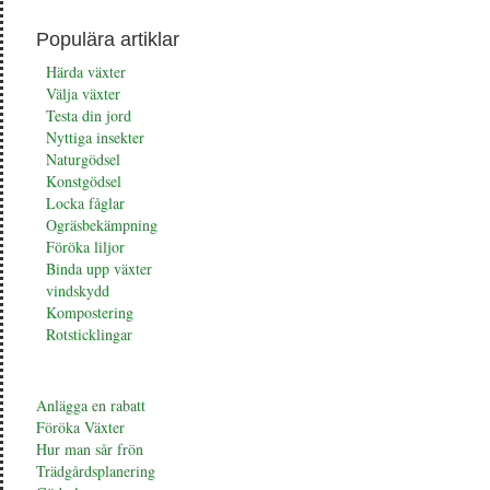
Populära artiklar
Härda växter
Välja växter
Testa din jord
Nyttiga insekter
Naturgödsel
Konstgödsel
Locka fåglar
Ogräsbekämpning
Föröka liljor
Binda upp växter
vindskydd
Kompostering
Rotsticklingar
Anlägga en rabatt
Föröka Växter
Hur man sår frön
Trädgårdsplanering