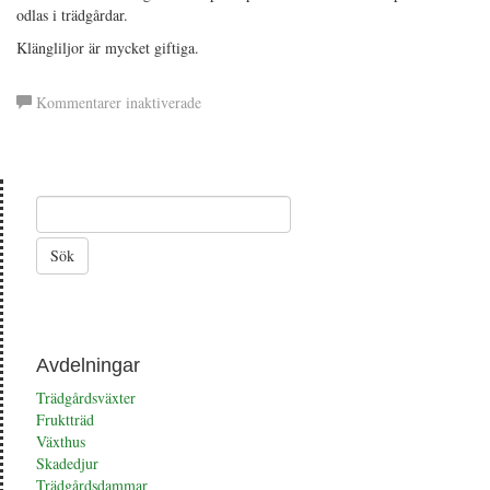
odlas i trädgårdar.
Klängliljor är mycket giftiga.
för
Kommentarer inaktiverade
Klänglilja
Avdelningar
Trädgårdsväxter
Fruktträd
Växthus
Skadedjur
Trädgårdsdammar