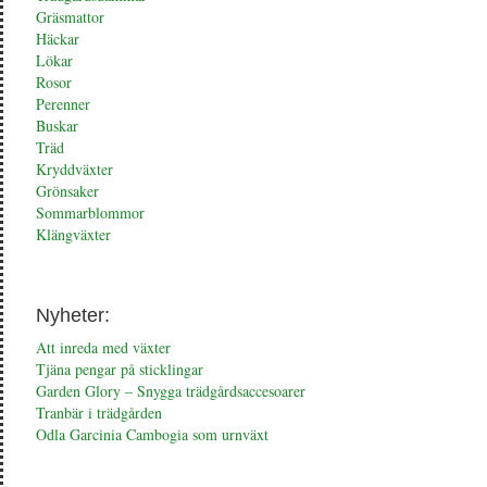
Gräsmattor
Häckar
Lökar
Rosor
Perenner
Buskar
Träd
Kryddväxter
Grönsaker
Sommarblommor
Klängväxter
Nyheter:
Att inreda med växter
Tjäna pengar på sticklingar
Garden Glory – Snygga trädgårdsaccesoarer
Tranbär i trädgården
Odla Garcinia Cambogia som urnväxt