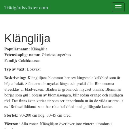
Trädgårdsväxter.com
Toggle
Klänglilja
Populärnamn:
Klänglilja
Vetenskapligt namn:
Gloriosa superbus
Familj:
Colchicaceae
Typ av växt:
Lökväxt
Beskrivning:
Klängliljans blommor har sex långsmala kalkblad som är
böjda bakåt. Ståndarna är mycket långa och praktfulla. Blommorna
utvecklas ur bladvecken. Bladen är gröna och mycket blanka. Blomman
börjar som gul i början av blomsäsongen, blir sedan orange och slutligen
röd. Det finns även varianter som ser annorlunda ut än de vilda arterna, t
ex ’Rothschildtiana’ som har röda kalkblad med gulfärgade kanter.
Storlek:
90-200 cm hög, 30-45 cm bred.
Växtzon:
Alla zoner. Klängliljan överlever inte vintern utomhus i