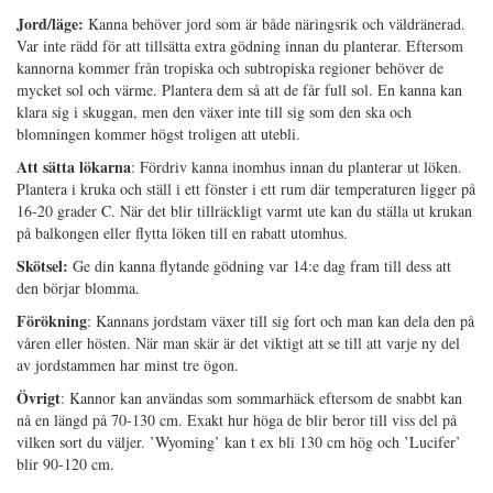
Jord/läge:
Kanna behöver jord som är både näringsrik och väldränerad.
Var inte rädd för att tillsätta extra gödning innan du planterar. Eftersom
kannorna kommer från tropiska och subtropiska regioner behöver de
mycket sol och värme. Plantera dem så att de får full sol. En kanna kan
klara sig i skuggan, men den växer inte till sig som den ska och
blomningen kommer högst troligen att utebli.
Att sätta lökarna
: Fördriv kanna inomhus innan du planterar ut löken.
Plantera i kruka och ställ i ett fönster i ett rum där temperaturen ligger på
16-20 grader C. När det blir tillräckligt varmt ute kan du ställa ut krukan
på balkongen eller flytta löken till en rabatt utomhus.
Skötsel:
Ge din kanna flytande gödning var 14:e dag fram till dess att
den börjar blomma.
Förökning
: Kannans jordstam växer till sig fort och man kan dela den på
våren eller hösten. När man skär är det viktigt att se till att varje ny del
av jordstammen har minst tre ögon.
Övrigt
: Kannor kan användas som sommarhäck eftersom de snabbt kan
nå en längd på 70-130 cm. Exakt hur höga de blir beror till viss del på
vilken sort du väljer. ’Wyoming’ kan t ex bli 130 cm hög och ’Lucifer’
blir 90-120 cm.