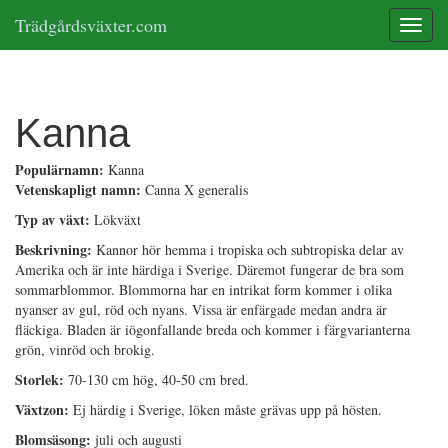
Trädgårdsväxter.com
Toggle
Kanna
Populärnamn:
Kanna
Vetenskapligt namn:
Canna X generalis
Typ av växt:
Lökväxt
Beskrivning:
Kannor hör hemma i tropiska och subtropiska delar av
Amerika och är inte härdiga i Sverige. Däremot fungerar de bra som
sommarblommor. Blommorna har en intrikat form kommer i olika
nyanser av gul, röd och nyans. Vissa är enfärgade medan andra är
fläckiga. Bladen är iögonfallande breda och kommer i färgvarianterna
grön, vinröd och brokig.
Storlek:
70-130 cm hög, 40-50 cm bred.
Växtzon:
Ej härdig i Sverige, löken måste grävas upp på hösten.
Blomsäsong:
juli och augusti