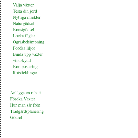
Välja växter
Testa din jord
Nyttiga insekter
Naturgödsel
Konstgödsel
Locka fåglar
Ogräsbekämpning
Föröka liljor
Binda upp växter
vindskydd
Kompostering
Rotsticklingar
Anlägga en rabatt
Föröka Växter
Hur man sår frön
Trädgårdsplanering
Gödsel