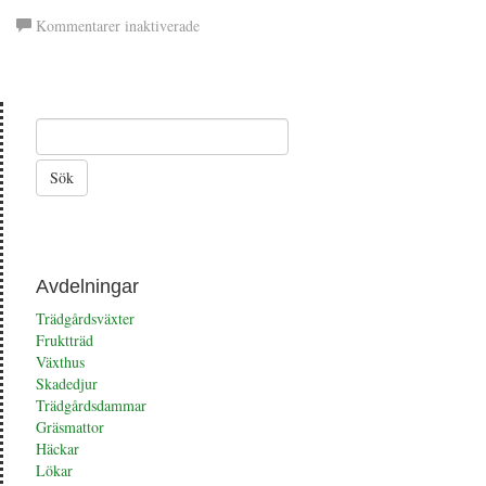
för
Kommentarer inaktiverade
Kanna
Avdelningar
Trädgårdsväxter
Fruktträd
Växthus
Skadedjur
Trädgårdsdammar
Gräsmattor
Häckar
Lökar