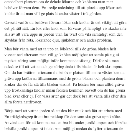
omedelbart plantera om de delade lökarna och knölarna utan man
behöver förvara dem. En tredje anledning till att plocka upp lökar och
knölar är att man vill ge plats åt andra växter i trädgården.
Oavsett varför du behöver förvara lökar och knölar är det viktigt att göra
det på rätt sätt. En lök eller knöl som förvaras på lämpligt vis skadas inte
alls av att vara uppe ur jorden utan får tvärt om vila samtidigt som den
skyddas från röta, lökätande djur, sjukdomar och andra problem.
Man bör vänta med att ta upp en lök/knöl tills de gröna bladen helt
vissnat ned eftersom man vill ge knölen möjlighet att samla på sig så
mycket näring som möjligt inför kommande säsong. Därför ska man
också se till att vattna och ge näring ända tills bladen är helt skrumpna.
Om du har bråttom eftersom du behöver platsen till andra växter kan du
gräva upp knölarna tillsammans med de gröna bladen och plantera dem i
krukor där de får stå tills bladen vissnat. På hösten bör man alltid gräva
upp frostkänsliga knölar innan frosten kommer, oavsett om de har gröna
blad kvar eller ej. För vissa arter går det dock bra att vänta tills efter den
allra första nattfrosten.
Börja med att vattna jorden så att den blir mjuk och lätt att arbeta med.
En trädgårdsgrep är ett bra redskap för den som ska gräva upp knölar.
Använd den för att komma ned en bra bit under jordklumpen och försöka
behålla jordklumpen så intakt som möjligt medan du lyfter eftersom de