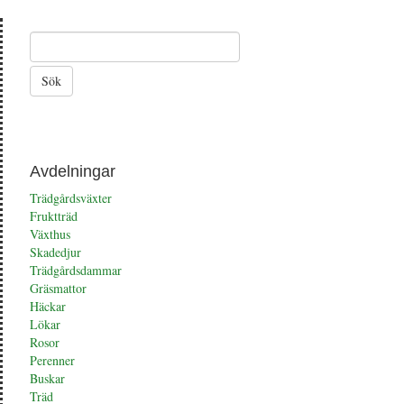
och
knölar
Avdelningar
Trädgårdsväxter
Fruktträd
Växthus
Skadedjur
Trädgårdsdammar
Gräsmattor
Häckar
Lökar
Rosor
Perenner
Buskar
Träd