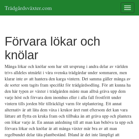
Trädgårdsväxter.com
Toggle
Förvara lökar och
knölar
Många lökar och knölar som har sitt ursprung i andra delar av världen
trivs alldeles utmärkt i våra svenska trädgårdar under sommaren, men
klarar inte av att hantera den karga vintern. Det samma gäller många av
de sorter som tagits fram specifikt för trädgårdsodling. För att kunna ha
den här typen av växter i trädgården måste man alltså gräva upp dem
varje höst och förvara dem inomhus eller i alla fall frostfritt under
vintern tills jorden blir tillräckligt varm för utplantering. Ett annat
alternativ är att låta dem växa i krukor året runt eftersom det kan vara
lättare att flytta en kruka fram och tillbaka än att gräva upp och plantera
om lökar varje år. En annan anledning till att man kan behöva ta upp och
förvara lökar och knölar är att många växter mår bra av att man
regelbundet delar täta plantbestånd. Ibland är det inte lämpligt att