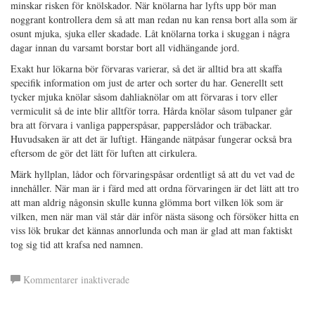
minskar risken för knölskador. När knölarna har lyfts upp bör man
noggrant kontrollera dem så att man redan nu kan rensa bort alla som är
osunt mjuka, sjuka eller skadade. Låt knölarna torka i skuggan i några
dagar innan du varsamt borstar bort all vidhängande jord.
Exakt hur lökarna bör förvaras varierar, så det är alltid bra att skaffa
specifik information om just de arter och sorter du har. Generellt sett
tycker mjuka knölar såsom dahliaknölar om att förvaras i torv eller
vermiculit så de inte blir alltför torra. Hårda knölar såsom tulpaner går
bra att förvara i vanliga papperspåsar, papperslådor och träbackar.
Huvudsaken är att det är luftigt. Hängande nätpåsar fungerar också bra
eftersom de gör det lätt för luften att cirkulera.
Märk hyllplan, lådor och förvaringspåsar ordentligt så att du vet vad de
innehåller. När man är i färd med att ordna förvaringen är det lätt att tro
att man aldrig någonsin skulle kunna glömma bort vilken lök som är
vilken, men när man väl står där inför nästa säsong och försöker hitta en
viss lök brukar det kännas annorlunda och man är glad att man faktiskt
tog sig tid att krafsa ned namnen.
för
Kommentarer inaktiverade
Förvara
lökar