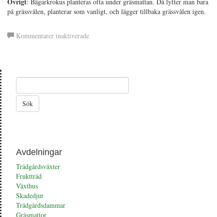
Övrigt
: Bägarkrokus planteras ofta under gräsmattan. Då lyfter man bara
på grässvålen, planterar som vanligt, och lägger tillbaka grässvålen igen.
för
Kommentarer inaktiverade
Bägarkrokus
Avdelningar
Trädgårdsväxter
Fruktträd
Växthus
Skadedjur
Trädgårdsdammar
Gräsmattor