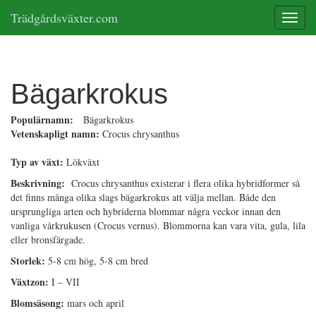
Trädgårdsväxter.com
Toggle
Bägarkrokus
Populärnamn:
Bägarkrokus
Vetenskapligt namn:
Crocus chrysanthus
Typ av växt:
Lökväxt
Beskrivning:
Crocus chrysanthus existerar i flera olika hybridformer så
det finns många olika slags bägarkrokus att välja mellan. Både den
ursprungliga arten och hybriderna blommar några veckor innan den
vanliga vårkrukusen (Crocus vernus). Blommorna kan vara vita, gula, lila
eller bronsfärgade.
Storlek:
5-8 cm hög, 5-8 cm bred
Växtzon:
I – VII
Blomsäsong:
mars och april