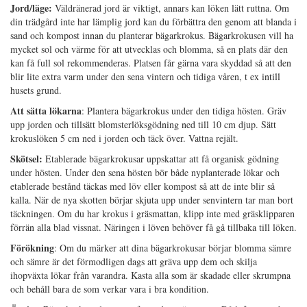
Jord/läge:
Väldränerad jord är viktigt, annars kan löken lätt ruttna. Om
din trädgård inte har lämplig jord kan du förbättra den genom att blanda i
sand och kompost innan du planterar bägarkrokus. Bägarkrokusen vill ha
mycket sol och värme för att utvecklas och blomma, så en plats där den
kan få full sol rekommenderas. Platsen får gärna vara skyddad så att den
blir lite extra varm under den sena vintern och tidiga våren, t ex intill
husets grund.
Att sätta lökarna
: Plantera bägarkrokus under den tidiga hösten. Gräv
upp jorden och tillsätt blomsterlöksgödning ned till 10 cm djup. Sätt
krokuslöken 5 cm ned i jorden och täck över. Vattna rejält.
Skötsel:
Etablerade bägarkrokusar uppskattar att få organisk gödning
under hösten. Under den sena hösten bör både nyplanterade lökar och
etablerade bestånd täckas med löv eller kompost så att de inte blir så
kalla. När de nya skotten börjar skjuta upp under senvintern tar man bort
täckningen. Om du har krokus i gräsmattan, klipp inte med gräsklipparen
förrän alla blad vissnat. Näringen i löven behöver få gå tillbaka till löken.
Förökning
: Om du märker att dina bägarkrokusar börjar blomma sämre
och sämre är det förmodligen dags att gräva upp dem och skilja
ihopväxta lökar från varandra. Kasta alla som är skadade eller skrumpna
och behåll bara de som verkar vara i bra kondition.