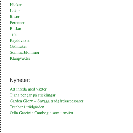
Häckar
Lökar
Rosor
Perenner
Buskar
Träd
Kryddväxter
Grönsaker
Sommarblommor
Klängväxter
Nyheter:
Att inreda med växter
Tjäna pengar på sticklingar
Garden Glory – Snygga trädgårdsaccesoarer
Tranbär i trädgården
Odla Garcinia Cambogia som urnväxt