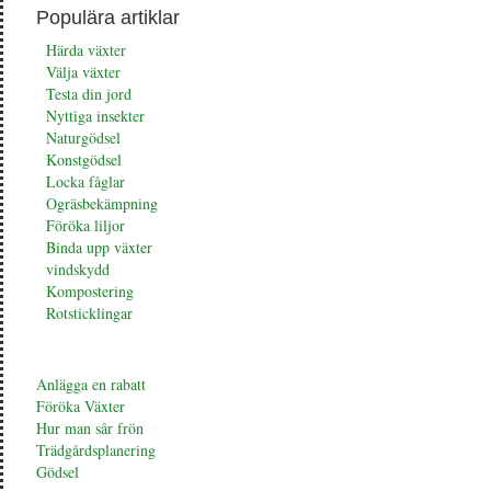
Populära artiklar
Härda växter
Välja växter
Testa din jord
Nyttiga insekter
Naturgödsel
Konstgödsel
Locka fåglar
Ogräsbekämpning
Föröka liljor
Binda upp växter
vindskydd
Kompostering
Rotsticklingar
Anlägga en rabatt
Föröka Växter
Hur man sår frön
Trädgårdsplanering
Gödsel