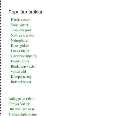
Populära artiklar
Härda växter
Välja växter
Testa din jord
Nyttiga insekter
Naturgödsel
Konstgödsel
Locka fåglar
Ogräsbekämpning
Föröka liljor
Binda upp växter
vindskydd
Kompostering
Rotsticklingar
Anlägga en rabatt
Föröka Växter
Hur man sår frön
Trädgårdsplanering