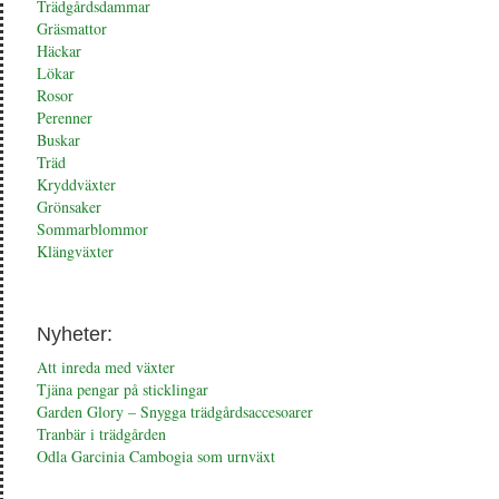
Trädgårdsdammar
Gräsmattor
Häckar
Lökar
Rosor
Perenner
Buskar
Träd
Kryddväxter
Grönsaker
Sommarblommor
Klängväxter
Nyheter:
Att inreda med växter
Tjäna pengar på sticklingar
Garden Glory – Snygga trädgårdsaccesoarer
Tranbär i trädgården
Odla Garcinia Cambogia som urnväxt