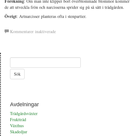
Förökning
: Om man inte klipper bort överblommade blommor kommer
de att utveckla frön och narcisserna sprider sig på så sätt i trädgården.
Övrigt
: Artnarcisser planteras ofta i stenpartier.
för
Kommentarer inaktiverade
Artnarciss
Avdelningar
Trädgårdsväxter
Fruktträd
Växthus
Skadedjur