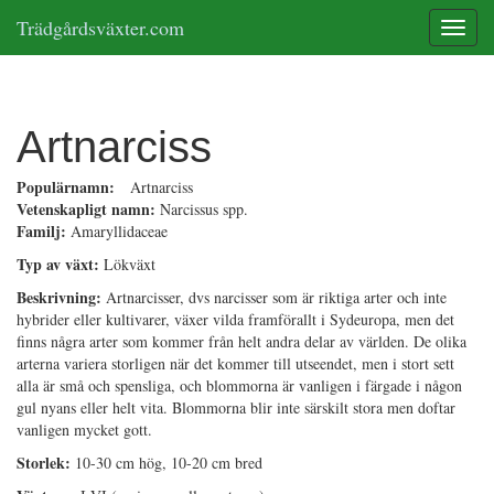
Trädgårdsväxter.com
Toggle
Artnarciss
Populärnamn:
Artnarciss
Vetenskapligt namn:
Narcissus spp.
Familj:
Amaryllidaceae
Typ av växt:
Lökväxt
Beskrivning:
Artnarcisser, dvs narcisser som är riktiga arter och inte
hybrider eller kultivarer, växer vilda framförallt i Sydeuropa, men det
finns några arter som kommer från helt andra delar av världen. De olika
arterna variera storligen när det kommer till utseendet, men i stort sett
alla är små och spensliga, och blommorna är vanligen i färgade i någon
gul nyans eller helt vita. Blommorna blir inte särskilt stora men doftar
vanligen mycket gott.
Storlek:
10-30 cm hög, 10-20 cm bred