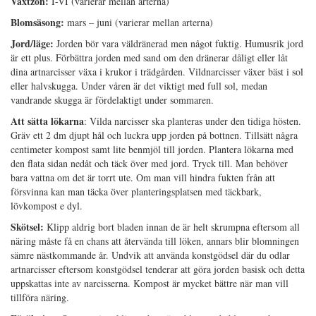
Växtzon:
I-VI (varierar mellan arterna)
Blomsäsong:
mars – juni (varierar mellan arterna)
Jord/läge:
Jorden bör vara väldränerad men något fuktig. Humusrik jord
är ett plus. Förbättra jorden med sand om den dränerar dåligt eller låt
dina artnarcisser växa i krukor i trädgården. Vildnarcisser växer bäst i sol
eller halvskugga. Under våren är det viktigt med full sol, medan
vandrande skugga är fördelaktigt under sommaren.
Att sätta lökarna
: Vilda narcisser ska planteras under den tidiga hösten.
Gräv ett 2 dm djupt hål och luckra upp jorden på bottnen. Tillsätt några
centimeter kompost samt lite benmjöl till jorden. Plantera lökarna med
den flata sidan nedåt och täck över med jord. Tryck till. Man behöver
bara vattna om det är torrt ute. Om man vill hindra fukten från att
försvinna kan man täcka över planteringsplatsen med täckbark,
lövkompost e dyl.
Skötsel:
Klipp aldrig bort bladen innan de är helt skrumpna eftersom all
näring måste få en chans att återvända till löken, annars blir blomningen
sämre nästkommande år. Undvik att använda konstgödsel där du odlar
artnarcisser eftersom konstgödsel tenderar att göra jorden basisk och detta
uppskattas inte av narcisserna. Kompost är mycket bättre när man vill
tillföra näring.