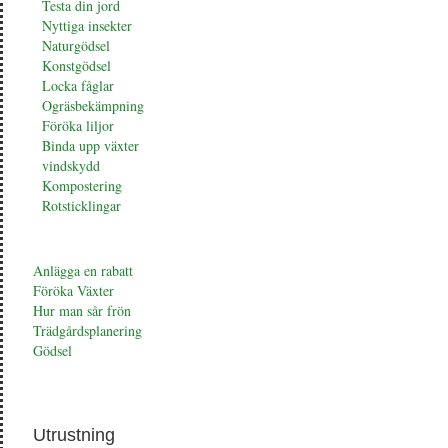
Testa din jord
Nyttiga insekter
Naturgödsel
Konstgödsel
Locka fåglar
Ogräsbekämpning
Föröka liljor
Binda upp växter
vindskydd
Kompostering
Rotsticklingar
Anlägga en rabatt
Föröka Växter
Hur man sår frön
Trädgårdsplanering
Gödsel
Utrustning