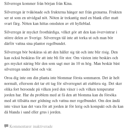
Silverregn kommer från början från Kina.
Silverregn är tvåkönade och frukterna hänger ner från grenarna. Frukten
ser ut som en utvidgad nöt. Nöten är trekantig med en blank eller matt
svart färg. Nöten kan hittas omsluten av ett hylleblad.
Silverregn är mycket frosthärdiga, vilket gör att den kan övervintrar i
större delen av Sverige. Silverregn tål inte att torka ut och man bör
därför vattna sina plantor regelbundet.
Silverregn bör beskäras så att den håller sig tät och inte blir risig. Den
kan också beskäras för att inte bli för stor. Om växten inte beskärs och
ges mycket näring blir den som sagt mer än 10 m hög. Man beskär bäst
silverregn under höst och vår.
Oroa dig inte om din planta inte blommar första sommaren. Det är helt
normalt, eftersom det tar ett tag för silverregnet att etablera sig. Det sker
olika fort beroende på vilken jord den växer i och vilken temperatur
jorden har. Har du problem med at få den att blomma kan du försöka
med att tillsätta mer gödning och vattna mer regelbundet. Om den ändå
inte växer kan det vara för att jorden är för lerig och kompakt och du kan
då blanda i sand eller grus i jorden.
för
Kommentarer inaktiverade