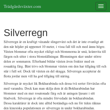
Trädgårdsväxter.com
Toggle
Silverregn
Silverregn är en kraftigt växande slingerväxt och det är inte ovanligt att
den når höjder på uppemot 10 meter, i vissa fall till och med ännu högre.
Växten blommar ofta mycket rikligt och blommorna är små, krämvita till
färgen och sitter i stora blomställningar. Blomningen sker under större
delen av sommaren. Efterhand bildar växten även frukter med en
rosaaktig färg. Bäst trivs och blommar växten om den har tillgång till och
står i full sol. Dock tål växten en del skugga. Silverregn accepterar de
flesta jordar men vill ha god tillgång till näring.
Silverregn är mycket lik Bokharabinda och dessa två sorter förväxlas ofta
med varandra. Dock kan man skilja dem åt då Bokharabindan har
blommor med en mer rosatonade färg och är aningen ljusare i sitt
bladverk. Silverregn är ofta mindre förvedade än bokharabindan.
Dessa karaktärer är dock inte alltid beständiga och nu för tiden räknas
den kinesiska populationen av silverregn in under bokharabindan.