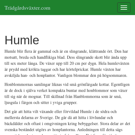
Trädgårdsväxter.com
Toggle
Humle
Humle blir flera år gammal och är en slingrande, klättrande ört. Den har
motsatt, breda och handflikiga blad. Dess slingrande skott blir ända upp
till sex meter långa. De växer upp till 20 cm per dygn. Hela humleväxten
är prydd med krökta taggar och har körtelprickar. Humle växten har
avskiljda han- och honplantor. Vanligen blommar den på högsommaren.
Honblommornas samlingar liknas vid små grönfärgade kottar. Egentligen
är de dock i själva verket kompakta buntar med honblommor som växer
till sig när de mognar. Till skillnad från Hanblommorna som är små,
ljusgula i färgen och sitter i yviga grupper.
Det går att hitta vilt växande eller förvildad Humle i de södra och
mellersta delarna av Sverige. De går då att hitta i lövlundar och
bäckdälder och oftast i omgivningen kring bebyggelser. Stora delar av det
svenska beståndet utgörs av honplantorna. Anledningen till detta sägs