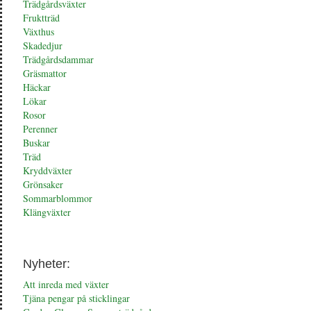
Trädgårdsväxter
Fruktträd
Växthus
Skadedjur
Trädgårdsdammar
Gräsmattor
Häckar
Lökar
Rosor
Perenner
Buskar
Träd
Kryddväxter
Grönsaker
Sommarblommor
Klängväxter
Nyheter:
Att inreda med växter
Tjäna pengar på sticklingar