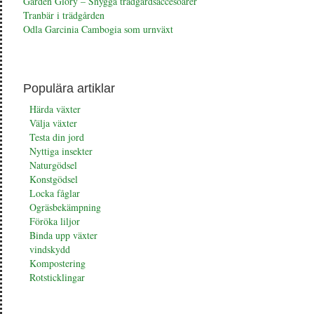
Garden Glory – Snygga trädgårdsaccesoarer
Tranbär i trädgården
Odla Garcinia Cambogia som urnväxt
Populära artiklar
Härda växter
Välja växter
Testa din jord
Nyttiga insekter
Naturgödsel
Konstgödsel
Locka fåglar
Ogräsbekämpning
Föröka liljor
Binda upp växter
vindskydd
Kompostering
Rotsticklingar