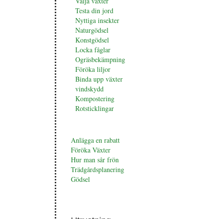
Välja växter
Testa din jord
Nyttiga insekter
Naturgödsel
Konstgödsel
Locka fåglar
Ogräsbekämpning
Föröka liljor
Binda upp växter
vindskydd
Kompostering
Rotsticklingar
Anlägga en rabatt
Föröka Växter
Hur man sår frön
Trädgårdsplanering
Gödsel