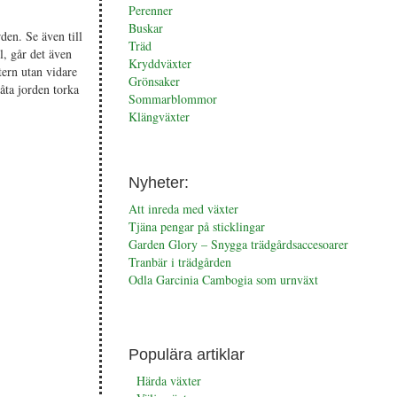
Perenner
Buskar
den. Se även till
Träd
ol, går det även
Kryddväxter
tern utan vidare
Grönsaker
låta jorden torka
Sommarblommor
Klängväxter
Nyheter:
Att inreda med växter
Tjäna pengar på sticklingar
Garden Glory – Snygga trädgårdsaccesoarer
Tranbär i trädgården
Odla Garcinia Cambogia som urnväxt
Populära artiklar
Härda växter