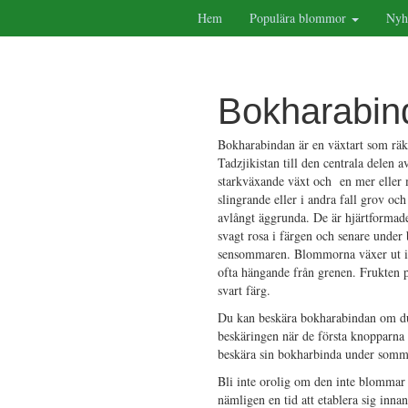
Hem
Populära blommor
Nyh
Bokharabin
Bokharabindan är en växtart som räkna
Tadzjikistan till den centrala delen
starkväxande växt och en mer eller 
slingrande eller i andra fall grov o
avlångt äggrunda. De är hjärtformade
svagt rosa i färgen och senare under
sensommaren. Blommorna växer ut i s
ofta hängande från grenen. Frukten p
svart färg.
Du kan beskära bokharabindan om du v
beskäringen när de första knopparna
beskära sin bokharbinda under sommar
Bli inte orolig om den inte blommar
nämligen en tid att etablera sig inn