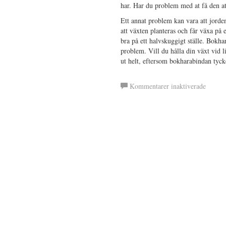
har. Har du problem med at få den a
Ett annat problem kan vara att jorden
att växten planteras och får växa på e
bra på ett halvskuggigt ställe. Bokhar
problem. Vill du hålla din växt vid li
ut helt, eftersom bokharabindan tyc
för
Kommentarer inaktiverade
Bokhar