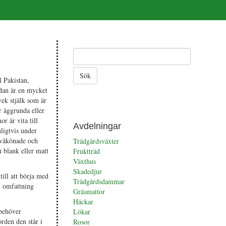
l Pakistan,
ndan är en mycket
ek stjälk som är
r äggrunda eller
r är vita till
Avdelningar
ligtvis under
tvåkönade och
Trädgårdsväxter
 blank eller matt
Fruktträd
Växthus
Skadedjur
ill att börja med
Trädgårdsdammar
d omfattning
Gräsmattor
Häckar
 behöver
Lökar
rden den står i
Rosor