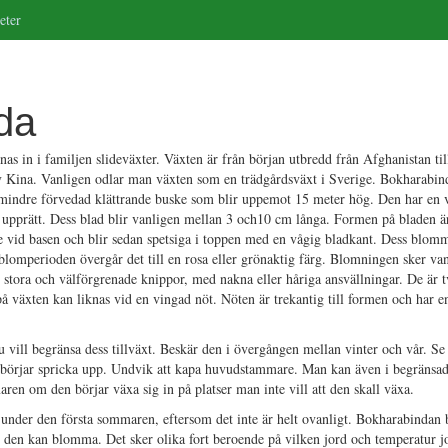
eter
da
s in i familjen slideväxter. Växten är från början utbredd från Afghanistan til
 av Kina. Vanligen odlar man växten som en trädgårdsväxt i Sverige. Bokharabi
mindre förvedad klättrande buske som blir uppemot 15 meter hög. Den har en v
ch upprätt. Dess blad blir vanligen mellan 3 och10 cm långa. Formen på bladen ä
 vid basen och blir sedan spetsiga i toppen med en vågig bladkant. Dess blommo
 blomperioden övergår det till en rosa eller grönaktig färg. Blomningen sker van
tora och välförgrenade knippor, med nakna eller håriga ansvällningar. De är 
å växten kan liknas vid en vingad nöt. Nöten är trekantig till formen och har en
ill begränsa dess tillväxt. Beskär den i övergången mellan vinter och vår. Se t
 börjar spricka upp. Undvik att kapa huvudstammare. Man kan även i begränsa
en om den börjar växa sig in på platser man inte vill att den skall växa.
 under den första sommaren, eftersom det inte är helt ovanligt. Bokharabindan
an den kan blomma. Det sker olika fort beroende på vilken jord och temperatur jo