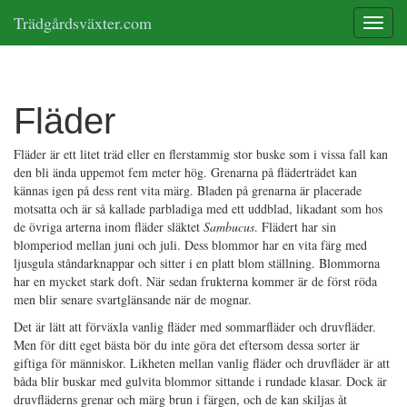
Trädgårdsväxter.com
Toggle
Fläder
Fläder är ett litet träd eller en flerstammig stor buske som i vissa fall kan
den bli ända uppemot fem meter hög. Grenarna på fläderträdet kan
kännas igen på dess rent vita märg. Bladen på grenarna är placerade
motsatta och är så kallade parbladiga med ett uddblad, likadant som hos
de övriga arterna inom fläder släktet
Sambucus
. Flädert har sin
blomperiod mellan juni och juli. Dess blommor har en vita färg med
ljusgula ståndarknappar och sitter i en platt blom ställning. Blommorna
har en mycket stark doft. När sedan frukterna kommer är de först röda
men blir senare svartglänsande när de mognar.
Det är lätt att förväxla vanlig fläder med sommarfläder och druvfläder.
Men för ditt eget bästa bör du inte göra det eftersom dessa sorter är
giftiga för människor. Likheten mellan vanlig fläder och druvfläder är att
båda blir buskar med gulvita blommor sittande i rundade klasar. Dock är
druvfläderns grenar och märg brun i färgen, och de kan skiljas åt