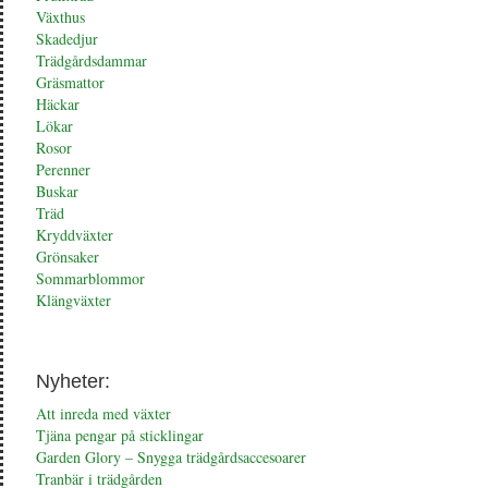
Växthus
Skadedjur
Trädgårdsdammar
Gräsmattor
Häckar
Lökar
Rosor
Perenner
Buskar
Träd
Kryddväxter
Grönsaker
Sommarblommor
Klängväxter
Nyheter:
Att inreda med växter
Tjäna pengar på sticklingar
Garden Glory – Snygga trädgårdsaccesoarer
Tranbär i trädgården