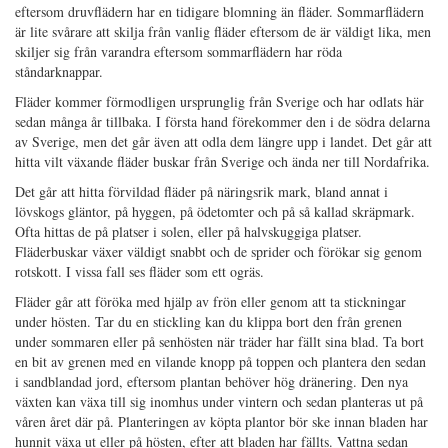
eftersom druvflädern har en tidigare blomning än fläder. Sommarflädern
är lite svårare att skilja från vanlig fläder eftersom de är väldigt lika, men
skiljer sig från varandra eftersom sommarflädern har röda
ståndarknappar.
Fläder kommer förmodligen ursprunglig från Sverige och har odlats här
sedan många år tillbaka. I första hand förekommer den i de södra delarna
av Sverige, men det går även att odla dem längre upp i landet. Det går att
hitta vilt växande fläder buskar från Sverige och ända ner till Nordafrika.
Det går att hitta förvildad fläder på näringsrik mark, bland annat i
lövskogs gläntor, på hyggen, på ödetomter och på så kallad skräpmark.
Ofta hittas de på platser i solen, eller på halvskuggiga platser.
Fläderbuskar växer väldigt snabbt och de sprider och förökar sig genom
rotskott. I vissa fall ses fläder som ett ogräs.
Fläder går att föröka med hjälp av frön eller genom att ta stickningar
under hösten. Tar du en stickling kan du klippa bort den från grenen
under sommaren eller på senhösten när träder har fällt sina blad. Ta bort
en bit av grenen med en vilande knopp på toppen och plantera den sedan
i sandblandad jord, eftersom plantan behöver hög dränering. Den nya
växten kan växa till sig inomhus under vintern och sedan planteras ut på
våren året där på. Planteringen av köpta plantor bör ske innan bladen har
hunnit växa ut eller på hösten, efter att bladen har fällts. Vattna sedan