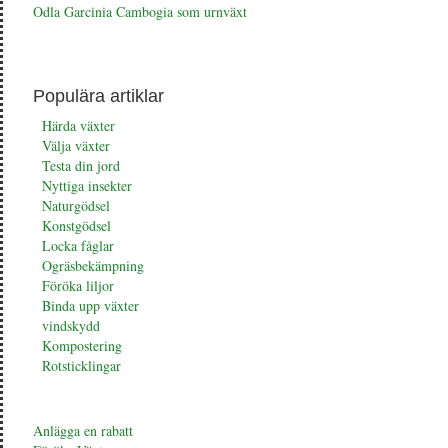
Odla Garcinia Cambogia som urnväxt
Populära artiklar
Härda växter
Välja växter
Testa din jord
Nyttiga insekter
Naturgödsel
Konstgödsel
Locka fåglar
Ogräsbekämpning
Föröka liljor
Binda upp växter
vindskydd
Kompostering
Rotsticklingar
Anlägga en rabatt