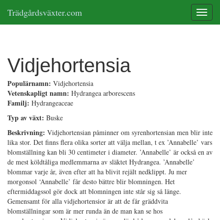
Trädgårdsväxter.com
Toggle
Vidjehortensia
Populärnamn:
Vidjehortensia
Vetenskapligt namn:
Hydrangea arborescens
Familj:
Hydrangeaceae
Typ av växt:
Buske
Beskrivning:
Vidjehortensian påminner om syrenhortensian men blir inte
lika stor. Det finns flera olika sorter att välja mellan, t ex ’Annabelle’ vars
blomställning kan bli 30 centimeter i diameter. ’Annabelle’ är också en av
de mest köldtåliga medlemmarna av släktet Hydrangea. ’Annabelle’
blommar varje år, även efter att ha blivit rejält nedklippt. Ju mer
morgonsol ‘Annabelle’ får desto bättre blir blomningen. Het
eftermiddagssol gör dock att blomningen inte står sig så länge.
Gemensamt för alla vidjehortensior är att de får gräddvita
blomställningar som är mer runda än de man kan se hos