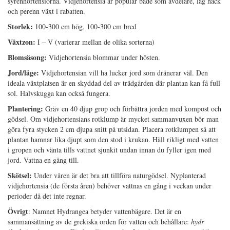
syrenhortensiorna. Vidjehortensia är populär både som avdelare, låg häck
och perenn växt i rabatten.
Storlek:
100-300 cm hög, 100-300 cm bred
Växtzon:
I – V (varierar mellan de olika sorterna)
Blomsäsong:
Vidjehortensia blommar under hösten.
Jord/läge:
Vidjehortensian vill ha lucker jord som dränerar väl. Den
ideala växtplatsen är en skyddad del av trädgården där plantan kan få full
sol. Halvskugga kan också fungera.
Plantering:
Gräv en 40 djup grop och förbättra jorden med kompost och
gödsel. Om vidjehortensians rotklump är mycket sammanvuxen bör man
göra fyra stycken 2 cm djupa snitt på utsidan. Placera rotklumpen så att
plantan hamnar lika djupt som den stod i krukan. Häll rikligt med vatten
i gropen och vänta tills vattnet sjunkit undan innan du fyller igen med
jord. Vattna en gång till.
Skötsel:
Under våren är det bra att tillföra naturgödsel. Nyplanterad
vidjehortensia (de första åren) behöver vattnas en gång i veckan under
perioder då det inte regnar.
Övrigt
: Namnet Hydrangea betyder vattenbägare. Det är en
sammansättning av de grekiska orden för vatten och behållare:
hydr