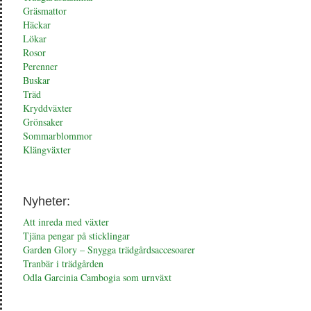
Gräsmattor
Häckar
Lökar
Rosor
Perenner
Buskar
Träd
Kryddväxter
Grönsaker
Sommarblommor
Klängväxter
Nyheter:
Att inreda med växter
Tjäna pengar på sticklingar
Garden Glory – Snygga trädgårdsaccesoarer
Tranbär i trädgården
Odla Garcinia Cambogia som urnväxt