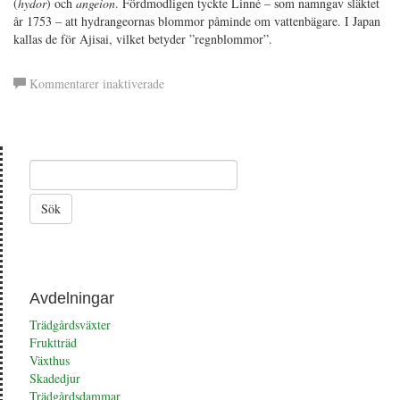
(
hydor
) och
angeion
. Fördmodligen tyckte Linné – som namngav släktet
år 1753 – att hydrangeornas blommor påminde om vattenbägare. I Japan
kallas de för Ajisai, vilket betyder ”regnblommor”.
för
Kommentarer inaktiverade
Vidjehortensia
Avdelningar
Trädgårdsväxter
Fruktträd
Växthus
Skadedjur
Trädgårdsdammar