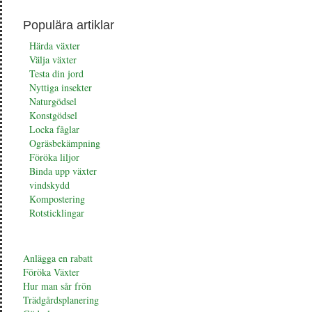
Populära artiklar
Härda växter
Välja växter
Testa din jord
Nyttiga insekter
Naturgödsel
Konstgödsel
Locka fåglar
Ogräsbekämpning
Föröka liljor
Binda upp växter
vindskydd
Kompostering
Rotsticklingar
Anlägga en rabatt
Föröka Växter
Hur man sår frön
Trädgårdsplanering