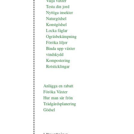
Välja växter
Testa din jord
Nyttiga insekter
Naturgödsel
Konstgödsel
Locka fåglar
Ogräsbekämpning
Föröka liljor
Binda upp växter
vindskydd
Kompostering
Rotsticklingar
Anlägga en rabatt
Föröka Växter
Hur man sår frön
Trädgårdsplanering
Gödsel