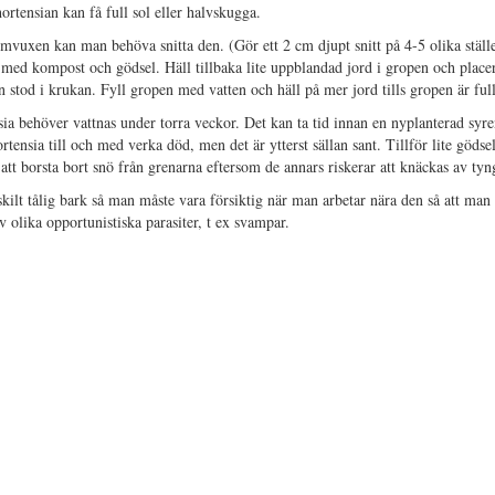
rtensian kan få full sol eller halvskugga.
uxen kan man behöva snitta den. (Gör ett 2 cm djupt snitt på 4-5 olika ställ
med kompost och gödsel. Häll tillbaka lite uppblandad jord i gropen och place
 stod i krukan. Fyll gropen med vatten och häll på mer jord tills gropen är full
ia behöver vattnas under torra veckor. Det kan ta tid innan en nyplanterad syre
rtensia till och med verka död, men det är ytterst sällan sant. Tillför lite gödse
 att borsta bort snö från grenarna eftersom de annars riskerar att knäckas av ty
skilt tålig bark så man måste vara försiktig när man arbetar nära den så att man
 olika opportunistiska parasiter, t ex svampar.
ortensia