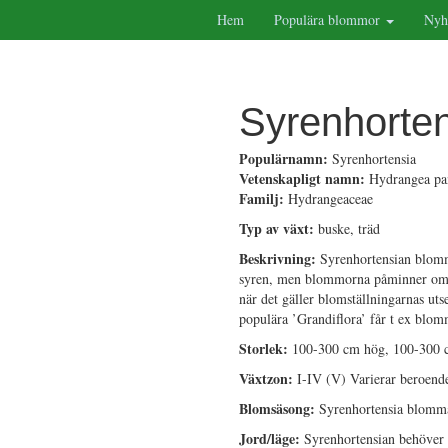
Hem
Populära blommor
Nyh
Syrenhorte
Populärnamn:
Syrenhortensia
Vetenskapligt namn:
Hydrangea pa
Familj:
Hydrangeaceae
Typ av växt:
buske, träd
Beskrivning:
Syrenhortensian blomma
syren, men blommorna påminner om sy
när det gäller blomställningarnas u
populära ’Grandiflora’ får t ex blomm
Storlek:
100-300 cm hög, 100-300 
Växtzon:
I-IV (V) Varierar beroende
Blomsäsong:
Syrenhortensia blomma
Jord/läge:
Syrenhortensian behöver l