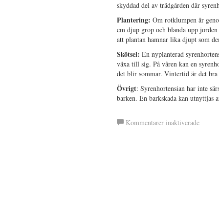
skyddad del av trädgården där syrenho
Plantering:
Om rotklumpen är genomv
cm djup grop och blanda upp jorden 
att plantan hamnar lika djupt som den
Skötsel:
En nyplanterad syrenhortens
växa till sig. På våren kan en syrenho
det blir sommar. Vintertid är det bra
Övrigt
: Syrenhortensian har inte sär
barken. En barkskada kan utnyttjas av
för
Kommentarer inaktiverade
Syrenh