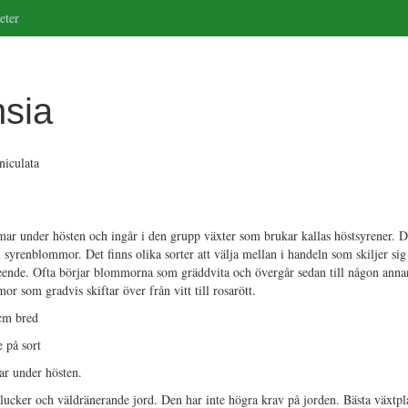
eter
nsia
niculata
r under hösten och ingår i den grupp växter som brukar kallas höstsyrener. De
renblommor. Det finns olika sorter att välja mellan i handeln som skiljer sig 
tseende. Ofta börjar blommorna som gräddvita och övergår sedan till någon anna
or som gradvis skiftar över från vitt till rosarött.
cm bred
 på sort
r under hösten.
ucker och väldränerande jord. Den har inte högra krav på jorden. Bästa växtpl