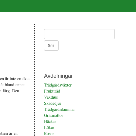
Avdelningar
n är inte en äkta
åt bland annat
Trädgårdsväxter
n färg. Den
Fruktträd
Växthus
Skadedjur
Trädgårdsdammar
Gräsmattor
Häckar
Lökar
atsen är en
Rosor