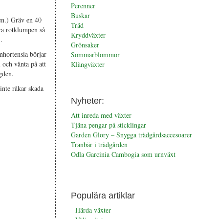
Perenner
Buskar
en.) Gräv en 40
Träd
ra rotklumpen så
Kryddväxter
.
Grönsaker
nhortensia börjar
Sommarblommor
l och vänta på att
Klängväxter
ngden.
 inte råkar skada
Nyheter:
Att inreda med växter
Tjäna pengar på sticklingar
Garden Glory – Snygga trädgårdsaccesoarer
Tranbär i trädgården
Odla Garcinia Cambogia som urnväxt
Populära artiklar
Härda växter