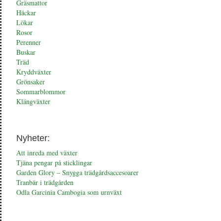
Gräsmattor
Häckar
Lökar
Rosor
Perenner
Buskar
Träd
Kryddväxter
Grönsaker
Sommarblommor
Klängväxter
Nyheter:
Att inreda med växter
Tjäna pengar på sticklingar
Garden Glory – Snygga trädgårdsaccesoarer
Tranbär i trädgården
Odla Garcinia Cambogia som urnväxt