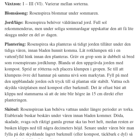
Växtzon:
I – III (VI). Varierar mellan sorterna.
Blomsäsong:
Rosenspirea blommar under sommaren.
Jord/läge:
Rosenspirea behöver väldränerad jord. Full sol
rekommenderas, men under soliga sommardagar uppskattar den att få lite
skugga under en del av dagen.
Plantering:
Rosenspirea ska planteras så tidigt jorden tillåter under den
tidiga våren, innan bladen hunnit komma. Låt rotklumpen stå i en
vattenfylld hink innan den planteras. Gräv en grop som är dubbelt så bred
som rosenspireans jordklump. Blanda ut den uppgrävda jorden med
kompost. Sprid ur rötterna och placera klumpen i gropen. Se till att
klumpens övre del hamnar på samma nivå som markytan. Fyll på med
den uppblandade jorden och tryck till så plantan står stabilt. Vattna och
skydda växtplatsen med kompost eller barkmull. Det är oftast bäst att
klippa ned stammarna så att de inte blir högre än 15 cm direkt efter
planteringen.
Skötsel:
Rosenspirean kan behöva vattnas under längre perioder av torka.
Etablerade buskar beskärs under våren innan bladen kommer. Döda,
skadade, svaga och riktigt gamla grenar ska tas bort helt, medan resten av
busken klipps ned till några decimeters höjd. Senare under våren bör man
fylla på det skyddande lagret barkmull (eller kompost, täckbark e dyl) så