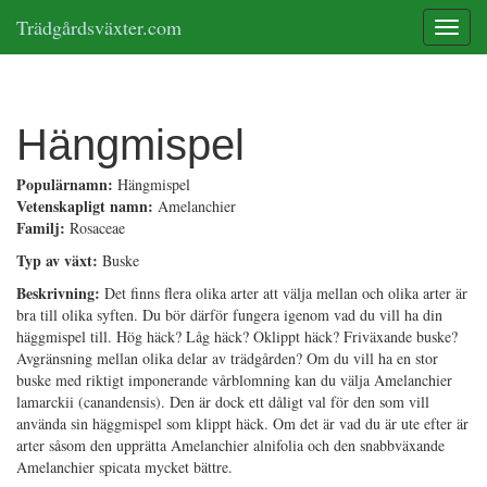
Trädgårdsväxter.com
Toggle
Hängmispel
Populärnamn:
Hängmispel
Vetenskapligt namn:
Amelanchier
Familj:
Rosaceae
Typ av växt:
Buske
Beskrivning:
Det finns flera olika arter att välja mellan och olika arter är
bra till olika syften. Du bör därför fungera igenom vad du vill ha din
häggmispel till. Hög häck? Låg häck? Oklippt häck? Friväxande buske?
Avgränsning mellan olika delar av trädgården? Om du vill ha en stor
buske med riktigt imponerande vårblomning kan du välja Amelanchier
lamarckii (canandensis). Den är dock ett dåligt val för den som vill
använda sin häggmispel som klippt häck. Om det är vad du är ute efter är
arter såsom den upprätta Amelanchier alnifolia och den snabbväxande
Amelanchier spicata mycket bättre.