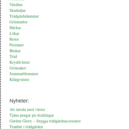
Växthus
Skadedjur
Trädgårdsdammar
Gräsmattor
Häckar
Lökar
Rosor
Perenner
Buskar
Träd
Kryddväxter
Grönsaker
Sommarblommor
Klängväxter
Nyheter:
Att inreda med växter
Tjäna pengar på sticklingar
Garden Glory – Snygga trädgårdsaccesoarer
Tranbär i trädgården