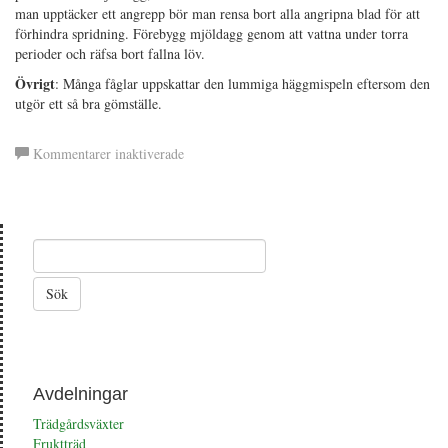
man upptäcker ett angrepp bör man rensa bort alla angripna blad för att
förhindra spridning. Förebygg mjöldagg genom att vattna under torra
perioder och räfsa bort fallna löv.
Övrigt
: Många fåglar uppskattar den lummiga häggmispeln eftersom den
utgör ett så bra gömställe.
för
Kommentarer inaktiverade
Hängmispel
Avdelningar
Trädgårdsväxter
Fruktträd