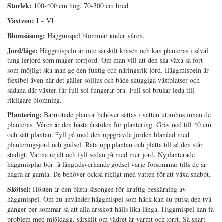
Storlek:
100-400 cm hög, 70-300 cm bred
Växtzon:
I – VI
Blomsäsong:
Häggmispel blommar under våren.
Jord/läge:
Häggmispeln är inte särskilt kräsen och kan planteras i såväl
tung lerjord som mager torrjord. Om man vill att den ska växa så fort
som möjligt ska man ge den fuktig och näringsrik jord. Häggmispeln är
flexibel även när det gäller solljus och både skuggiga växtplatser och
sådana där växten får full sol fungerar bra. Full sol brukar leda till
rikligare blomning.
Plantering:
Barrrotade plantor behöver sättas i vatten utomhus innan de
planteras. Våren är den bästa årstiden för plantering. Gräv ned till 40 cm
och sätt plantan. Fyll på med den uppgrävda jorden blandad med
planteringsjord och gödsel. Räta upp plantan och platta till så den står
stadigt. Vattna rejält och fyll sedan på med mer jord. Nyplanterade
häggmisplar bör få långtidsverkande gödsel varje försommar tills de är
några år gamla. De behöver också rikligt med vatten för att växa snabbt.
Skötsel:
Hösten är den bästa säsongen för kraftig beskärning av
häggmispel. Om du använder häggmispel som häck kan du putsa den två
gånger per sommar så att alla årsskott hålls lika långa. Häggmispel kan få
problem med mjöldagg, särskilt om vädret är varmt och torrt. Så snart