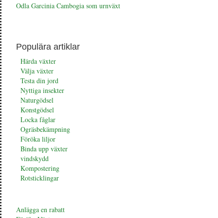
Odla Garcinia Cambogia som urnväxt
Populära artiklar
Härda växter
Välja växter
Testa din jord
Nyttiga insekter
Naturgödsel
Konstgödsel
Locka fåglar
Ogräsbekämpning
Föröka liljor
Binda upp växter
vindskydd
Kompostering
Rotsticklingar
Anlägga en rabatt