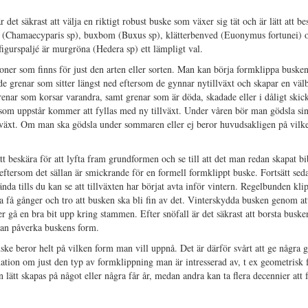
et säkrast att välja en riktigt robust buske som växer sig tät och är lätt att be
er (Chamaecyparis sp), buxbom (Buxus sp), klätterbenved (Euonymus fortunei) 
figurspaljé är murgröna (Hedera sp) ett lämpligt val.
ioner som finns för just den arten eller sorten. Man kan börja formklippa buske
 de grenar som sitter längst ned eftersom de gynnar nytillväxt och skapar en väl
renar som korsar varandra, samt grenar som är döda, skadade eller i dåligt skick
en som uppstår kommer att fyllas med ny tillväxt. Under våren bör man gödsla si
llväxt. Om man ska gödsla under sommaren eller ej beror huvudsakligen på vilke
beskära för att lyfta fram grundformen och se till att det man redan skapat bi
 eftersom det sällan är smickrande för en formell formklippt buske. Fortsätt sed
a tills du kan se att tillväxten har börjat avta inför vintern. Regelbunden klip
ra få gånger och tro att busken ska bli fin av det. Vinterskydda busken genom at
 gå en bra bit upp kring stammen. Efter snöfall är det säkrast att borsta buske
 kan påverka buskens form.
ke beror helt på vilken form man vill uppnå. Det är därför svårt att ge några g
ormation om just den typ av formklippning man är intresserad av, t ex geometrisk
 lätt skapas på något eller några får år, medan andra kan ta flera decennier att 