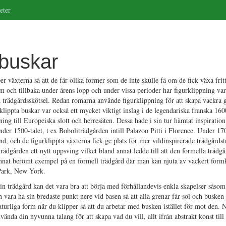
eter
 buskar
r växterna så att de får olika former som de inte skulle få om de fick växa frit
m och tillbaka under årens lopp och under vissa perioder har figurklippning var
 trädgårdsskötsel. Redan romarna använde figurklippning för att skapa vackra
rklippta buskar var också ett mycket viktigt inslag i de legendariska franska 16
ning till Europeiska slott och herresäten. Dessa hade i sin tur hämtat inspiration
nder 1500-talet, t ex Boboliträdgården intill Palazoo Pitti i Florence. Under 1
, och de figurklippta växterna fick ge plats för mer vildinspirerade trädgårdst
trädgården ett nytt uppsving vilket bland annat ledde till att den formella trädg
annat berömt exempel på en formell trädgård där man kan njuta av vackert formk
Park, New York.
in trädgård kan det vara bra att börja med förhållandevis enkla skapelser såsom
 vara ha sin bredaste punkt nere vid basen så att alla grenar får sol och busken
turliga form när du klipper så att du arbetar med busken istället för mot den. 
nda din nyvunna talang för att skapa vad du vill, allt ifrån abstrakt konst till