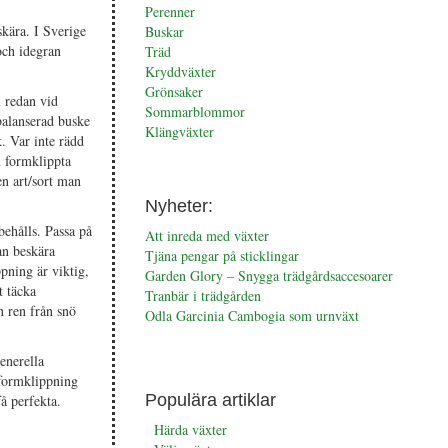
Perenner
skära. I Sverige
Buskar
och idegran
Träd
Kryddväxter
Grönsaker
n redan vid
Sommarblommor
balanserad buske
Klängväxter
. Var inte rädd
n formklippta
n art/sort man
Nyheter:
behålls. Passa på
Att inreda med växter
an beskära
Tjäna pengar på sticklingar
pning är viktig,
Garden Glory – Snygga trädgårdsaccesoarer
t täcka
Tranbär i trädgården
n ren från snö
Odla Garcinia Cambogia som urnväxt
enerella
 formklippning
Populära artiklar
få perfekta.
Härda växter