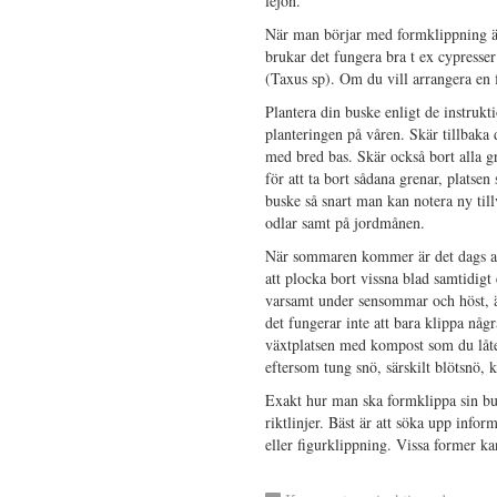
lejon.
När man börjar med formklippning är d
brukar det fungera bra t ex cypress
(Taxus sp). Om du vill arrangera en 
Plantera din buske enligt de instrukt
planteringen på våren. Skär tillbaka
med bred bas. Skär också bort alla g
för att ta bort sådana grenar, plats
buske så snart man kan notera ny ti
odlar samt på jordmånen.
När sommaren kommer är det dags att 
att plocka bort vissna blad samtidigt
varsamt under sensommar och höst, änd
det fungerar inte att bara klippa någ
växtplatsen med kompost som du låter
eftersom tung snö, särskilt blötsnö,
Exakt hur man ska formklippa sin bus
riktlinjer. Bäst är att söka upp inf
eller figurklippning. Vissa former kan