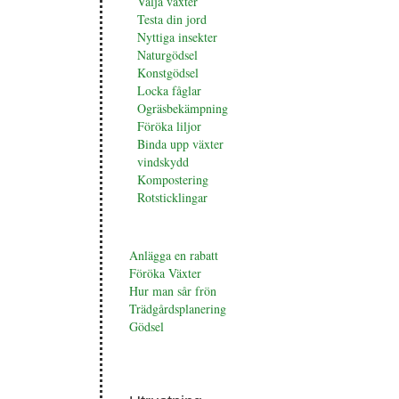
Välja växter
Testa din jord
Nyttiga insekter
Naturgödsel
Konstgödsel
Locka fåglar
Ogräsbekämpning
Föröka liljor
Binda upp växter
vindskydd
Kompostering
Rotsticklingar
Anlägga en rabatt
Föröka Växter
Hur man sår frön
Trädgårdsplanering
Gödsel