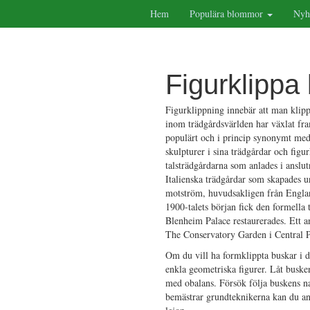
Hem
Populära blommor
Nyh
Figurklippa
Figurklippning innebär att man klippe
inom trädgårdsvärlden har växlat fra
populärt och i princip synonymt med
skulpturer i sina trädgårdar och figu
talsträdgårdarna som anlades i anslut
Italienska trädgårdar som skapades u
motström, huvudsakligen från England
1900-talets början fick den formella 
Blenheim Palace restaurerades. Ett 
The Conservatory Garden i Central 
Om du vill ha formklippta buskar i d
enkla geometriska figurer. Låt busken
med obalans. Försök följa buskens na
bemästrar grundteknikerna kan du anvä