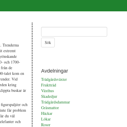
t. Trenderna
it extremt
 grönskande
00- och 1700-
 från de
Avdelningar
700-talet kom en
render. Vid
Trädgårdsväxter
ården kring
Fruktträd
lippta buskar är
Växthus
Skadedjur
Trädgårdsdammar
 figurspaljéer och
Gräsmattor
 inte får problem
Häckar
När du väl
Lökar
 elefanter och
Rosor